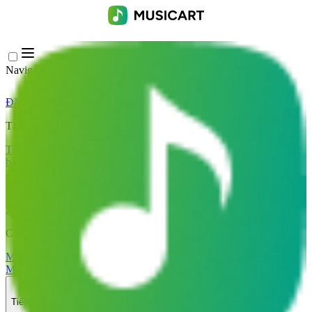
Navigation Menu
Đăng nhập
Close menu
×
Tạo
Trình tạo nhạc AI
Trình tạo lời bài hát AI
Trình tạo bản cover bài hát
bằng AI
Trình tạo Giọng hát AI
Video ca nhạc AI
Chỉnh sửa nhạc
AI Vocal Remover
AI Tách Stem
Công cụ âm nhạc khác
Mastering bằng AI
Trình chỉnh sửa MIDI AI
AI Âm thanh sang
MIDI
Công cụ khác
Tiếng Việt