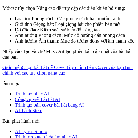
Mở các tùy chọn Nâng cao để truy cập các điều khiển bổ sung:
Loại trừ Phong cách: Các phong cách bạn muốn tránh
Giới tính Giọng hát: Loại giọng hát cho phiên bản mới
Độ độc đáo: Kiểm soát sự biến đổi sáng tạo
Ảnh hưởng Phong cách: Mức độ hướng dẫn phong cách
Ảnh hưởng Âm thanh: Mức độ tương đồng với âm thanh gốc
Nhấp vào Tạo và chờ MusicArt tạo phiên bản cập nhật của bài hát
của bạn.
Giới thiệu
Chọn bài hát để Cover
Tùy chỉnh bản Cover của bạn
Tinh
chỉnh với các tùy chọn nâng cao
làm nhạc
Trình tạo nhạc AI
Công cụ viết bài hát AI
Trình tạo bản cover bài hát bằng AI
AI Tách Stem
Bản phát hành mới
AI Lyrics Studio
Trình trực quan hóa âm nhạc AI