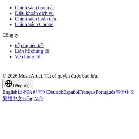
Chính sách bảo mật
Điều khoản dịch vụ
Chính sách hoàn tiền
Chính Sách Cookie
Công ty
tiếp thị liên kết
Liên hệ chúng tôi
Về chúng tôi
© 2026 MusicArt.ai. Tất cả quyền được bảo lưu.
Tiếng Việt
English
日本語
한국어
Deutsch
Español
Français
Português
简体中文
繁體中文
Tiếng Việt