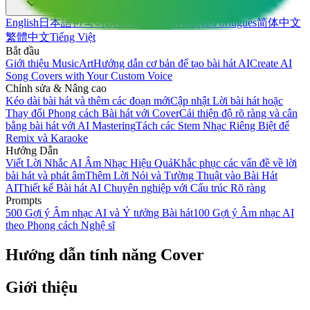
English
日本語
한국어
Deutsch
Español
Français
Português
简体中文
繁體中文
Tiếng Việt
Bắt đầu
Giới thiệu MusicArt
Hướng dẫn cơ bản để tạo bài hát AI
Create AI
Song Covers with Your Custom Voice
Chỉnh sửa & Nâng cao
Kéo dài bài hát và thêm các đoạn mới
Cập nhật Lời bài hát hoặc
Thay đổi Phong cách Bài hát với Cover
Cải thiện độ rõ ràng và cân
bằng bài hát với AI Mastering
Tách các Stem Nhạc Riêng Biệt để
Remix và Karaoke
Hướng Dẫn
Viết Lời Nhắc AI Âm Nhạc Hiệu Quả
Khắc phục các vấn đề về lời
bài hát và phát âm
Thêm Lời Nói và Tường Thuật vào Bài Hát
AI
Thiết kế Bài hát AI Chuyên nghiệp với Cấu trúc Rõ ràng
Prompts
500 Gợi ý Âm nhạc AI và Ý tưởng Bài hát
100 Gợi ý Âm nhạc AI
theo Phong cách Nghệ sĩ
Hướng dẫn tính năng Cover
Giới thiệu