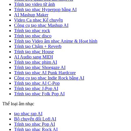
Trình tạo video từ ảnh
Trình tạo nhạc Hyperpop bằng AI
AI Mashup Maker
Video Ca nhạc Kể chuyện
Công cụ tạo nhạc Mashup AI
Trình tạo nhạc rock
Trình tạo nhạc disco
Trình tạo Video âm nhạc Anime & Hoạt hình
Trình tạo Chậm + Reverb
Trình tạo nhạc House
AI Audio sang MIDI
Trình tạo nhạc phim AI
Trình tạo nhạc Shoegaze AI
Trình tạo nhạc AI Punk Hardcore
Công cụ tạo nhạc Indie Rock bằng AI
Trình tạo nhạc AI C-Pop
Trình tạo nhạc J-Pop AI
Trình tạo nhạc Folk Pop AI
Thể loại âm nhạc
tạo nhạc rap AI
Bộ chuyển đổi Lofi AI
Trình tạo nhạc Pop AI
Trình tạo nhạc Rock AI