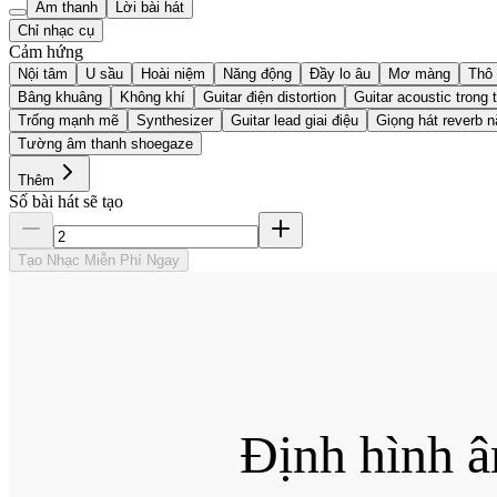
Âm thanh
Lời bài hát
Chỉ nhạc cụ
Cảm hứng
Nội tâm
U sầu
Hoài niệm
Năng động
Đầy lo âu
Mơ màng
Thô 
Bâng khuâng
Không khí
Guitar điện distortion
Guitar acoustic trong 
Trống mạnh mẽ
Synthesizer
Guitar lead giai điệu
Giọng hát reverb 
Tường âm thanh shoegaze
Thêm
Số bài hát sẽ tạo
Tạo Nhạc Miễn Phí Ngay
Định hình â