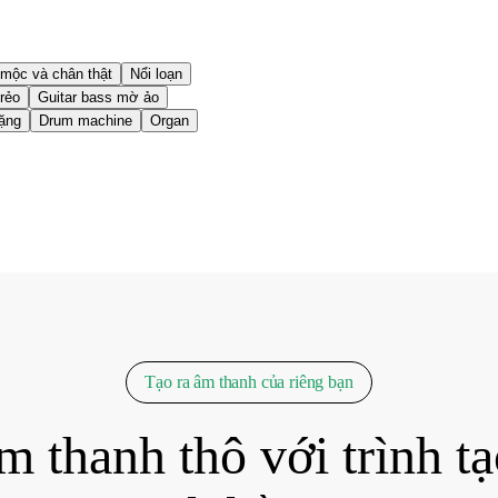
mộc và chân thật
Nổi loạn
trẻo
Guitar bass mờ ảo
nặng
Drum machine
Organ
Tạo ra âm thanh của riêng bạn
m thanh thô với trình tạ