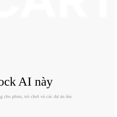
Rock AI này
ng cho phim, trò chơi và các dự án âm