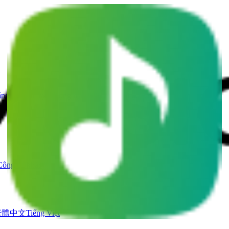
ằng AI
Trình tạo Giọng hát AI
Video ca nhạc AI
Công cụ khác
繁體中文
Tiếng Việt