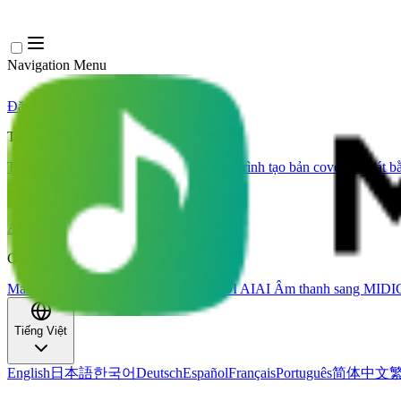
Navigation Menu
Đăng nhập
Close menu
×
Tạo
Trình tạo nhạc AI
Trình tạo lời bài hát AI
Trình tạo bản cover bài hát b
Chỉnh sửa nhạc
AI Vocal Remover
AI Tách Stem
Công cụ âm nhạc khác
Mastering bằng AI
Trình chỉnh sửa MIDI AI
AI Âm thanh sang MIDI
Tiếng Việt
English
日本語
한국어
Deutsch
Español
Français
Português
简体中文