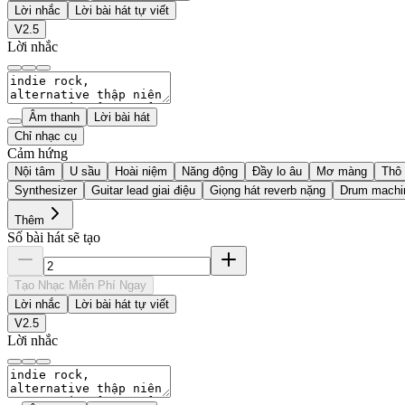
Lời nhắc
Lời bài hát tự viết
V2.5
Lời nhắc
Âm thanh
Lời bài hát
Chỉ nhạc cụ
Cảm hứng
Nội tâm
U sầu
Hoài niệm
Năng động
Đầy lo âu
Mơ màng
Thô 
Synthesizer
Guitar lead giai điệu
Giọng hát reverb nặng
Drum machi
Thêm
Số bài hát sẽ tạo
Tạo Nhạc Miễn Phí Ngay
Lời nhắc
Lời bài hát tự viết
V2.5
Lời nhắc