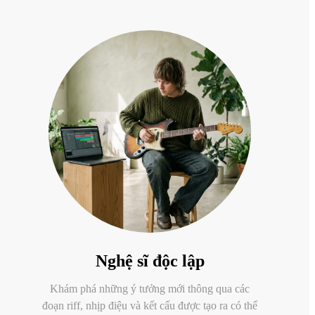
Nghệ sĩ độc lập
Khám phá những ý tưởng mới thông qua các
đoạn riff, nhịp điệu và kết cấu được tạo ra có thể