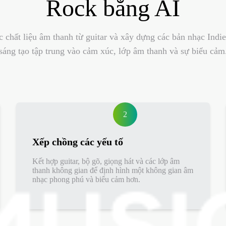
Rock bằng AI
chất liệu âm thanh từ guitar và xây dựng các bản nhạc Indi
sáng tạo tập trung vào cảm xúc, lớp âm thanh và sự biểu cảm
2
Xếp chồng các yếu tố
Kết hợp guitar, bộ gõ, giọng hát và các lớp âm
thanh không gian để định hình một không gian âm
nhạc phong phú và biểu cảm hơn.