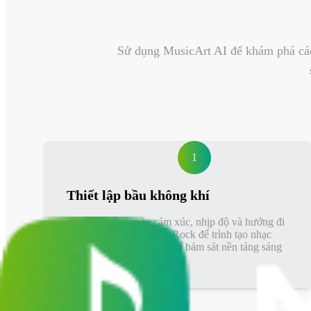
Sử dụng MusicArt AI để khám phá các 
1
Thiết lập bầu không khí
Xác định tông màu cảm xúc, nhịp độ và hướng đi
tổng thể cho nhạc Indie Rock để trình tạo nhạc
Indie Rock bằng AI có thể bám sát nền tảng sáng
tạo rõ ràng hơn.