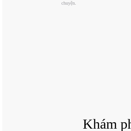
chuyện.
Khám ph