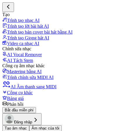
Tạo
Trình tạo nhạc AI
Trình tạo lời bài hát AI
Trình tạo bản cover bài hát bằng AI
Trình tạo Giọng hát AI
Video ca nhạc AI
Chỉnh sửa nhạc
AI Vocal Remover
AI Tách Stem
Công cụ âm nhạc khác
Mastering bằng AI
Trình chỉnh sửa MIDI AI
AI Âm thanh sang MIDI
Công cụ khác
Bảng giá
Phản hồi
Bắt đầu miễn phí
Đăng nhập
Tạo âm nhạc
Âm nhạc của tôi