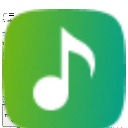
Navigation Menu
Đăng nhập
Close menu
×
Tạo
Trình tạo nhạc AI
Trình tạo lời bài hát AI
Trình tạo bản cover bài hát
bằng AI
Trình tạo Giọng hát AI
Video ca nhạc AI
Chỉnh sửa nhạc
AI Vocal Remover
AI Tách Stem
Công cụ âm nhạc khác
Mastering bằng AI
Trình chỉnh sửa MIDI AI
AI Âm thanh sang
MIDI
Công cụ khác
Tiếng Việt