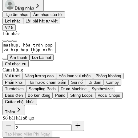
Đăng nhập
Tạo âm nhạc
Âm nhạc của tôi
Lời nhắc
Lời bài hát tự viết
V2.5
Lời nhắc
Âm thanh
Lời bài hát
Chỉ nhạc cụ
Cảm hứng
Vui tươi
Năng lượng cao
Hỗn loạn vui nhộn
Phóng khoáng
Phấn khởi
Hài hước châm biếm
Sôi nổi
Dí dỏm
Campy
Turntables
Sampling Pads
Drum Machine
Synthesizer
Bass điện
Bộ kèn đồng
Piano
String Loops
Vocal Chops
Guitar chặt khúc
Thêm
Số bài hát sẽ tạo
Tạo Nhạc Miễn Phí Ngay