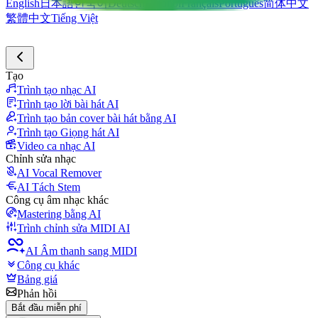
English
日本語
한국어
Deutsch
Español
Français
Português
简体中文
繁體中文
Tiếng Việt
Tạo
Trình tạo nhạc AI
Trình tạo lời bài hát AI
Trình tạo bản cover bài hát bằng AI
Trình tạo Giọng hát AI
Video ca nhạc AI
Chỉnh sửa nhạc
AI Vocal Remover
AI Tách Stem
Công cụ âm nhạc khác
Mastering bằng AI
Trình chỉnh sửa MIDI AI
AI Âm thanh sang MIDI
Công cụ khác
Bảng giá
Phản hồi
Bắt đầu miễn phí