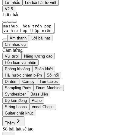
Lời nhắc
Lời bài hát tự viết
V2.5
Lời nhắc
Âm thanh
Lời bài hát
Chỉ nhạc cụ
Cảm hứng
Vui tươi
Năng lượng cao
Hỗn loạn vui nhộn
Phóng khoáng
Phấn khởi
Hài hước châm biếm
Sôi nổi
Dí dỏm
Campy
Turntables
Sampling Pads
Drum Machine
Synthesizer
Bass điện
Bộ kèn đồng
Piano
String Loops
Vocal Chops
Guitar chặt khúc
Thêm
Số bài hát sẽ tạo