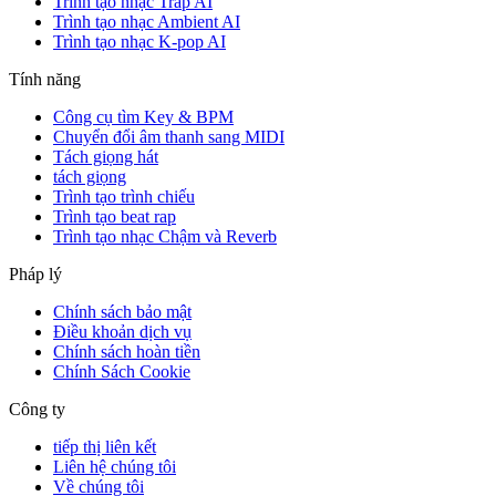
Trình tạo nhạc Trap AI
Trình tạo nhạc Ambient AI
Trình tạo nhạc K-pop AI
Tính năng
Công cụ tìm Key & BPM
Chuyển đổi âm thanh sang MIDI
Tách giọng hát
tách giọng
Trình tạo trình chiếu
Trình tạo beat rap
Trình tạo nhạc Chậm và Reverb
Pháp lý
Chính sách bảo mật
Điều khoản dịch vụ
Chính sách hoàn tiền
Chính Sách Cookie
Công ty
tiếp thị liên kết
Liên hệ chúng tôi
Về chúng tôi