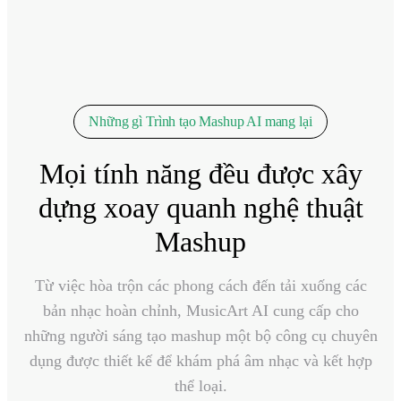
Những gì Trình tạo Mashup AI mang lại
Mọi tính năng đều được xây
dựng xoay quanh nghệ thuật
Mashup
Từ việc hòa trộn các phong cách đến tải xuống các
bản nhạc hoàn chỉnh, MusicArt AI cung cấp cho
những người sáng tạo mashup một bộ công cụ chuyên
dụng được thiết kế để khám phá âm nhạc và kết hợp
thể loại.