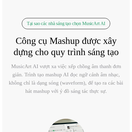
Tại sao các nhà sáng tạo chọn MusicArt AI
Công cụ Mashup được xây
dựng cho quy trình sáng tạo
MusicArt AI vượt xa việc xếp chồng âm thanh đơn
giản. Trình tạo mashup AI đọc ngữ cảnh âm nhạc,
không chỉ là dạng sóng (waveform), để tạo ra các bài
hát mashup với ý đồ sáng tác thực sự.