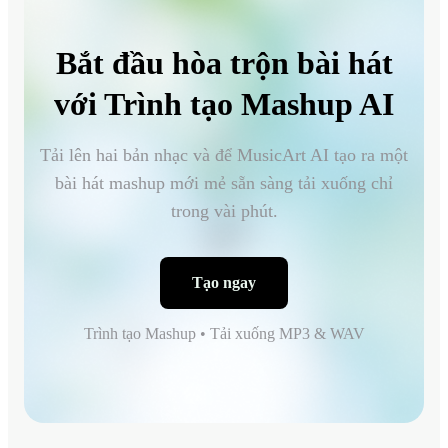
Bắt đầu hòa trộn bài hát
với Trình tạo Mashup AI
Tải lên hai bản nhạc và để MusicArt AI tạo ra một
bài hát mashup mới mẻ sẵn sàng tải xuống chỉ
trong vài phút.
Tạo ngay
Trình tạo Mashup • Tải xuống MP3 & WAV