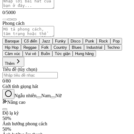
0
/
5000
Phong cách
Baroque
Cổ điển
Jazz
Funky
Disco
Punk
Rock
Pop
Hip Hop
Reggae
Folk
Country
Blues
Industrial
Techno
Cảm xúc
Vui vẻ
Buồn
Tức giận
Hung hăng
Thêm
Tiêu đề (tùy chọn)
0
/
80
Giới tính giọng hát
Ngẫu nhiên
Nam
Nữ
Nâng cao
Độ lạ kỳ
50%
Ảnh hưởng phong cách
50%