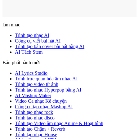
làm nhạc
Trình tạo nhạc AI
Công cụ viết bài hát AI
Trình tạo bản cover bài hát bằng AI
AI Tách Stem
Bản phát hành mới
AI Lyrics Studio
Trình trực quan hóa âm nhạc AI
Trình tạo video từ ảnh
Trình tạo nhạc Hyperpop bằng AI
AI Mashup Maker
Video Ca nhạc Kể chuyện
Công cụ tạo nhạc Mashup AI
Trình tạo nhạc rock
Trình tạo nhạc disco
Trình tạo Video âm nhạc Anime & Hoạt hình
Trình tạo Chậm + Reverb
Trình tạo nhạc House