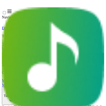
Navigation Menu
Đăng nhập
Close menu
×
Tạo
Trình tạo nhạc AI
Trình tạo lời bài hát AI
Trình tạo bản cover bài hát
bằng AI
Trình tạo Giọng hát AI
Video ca nhạc AI
Chỉnh sửa nhạc
AI Vocal Remover
AI Tách Stem
Công cụ âm nhạc khác
Mastering bằng AI
Trình chỉnh sửa MIDI AI
AI Âm thanh sang
MIDI
Công cụ khác
Tiếng Việt