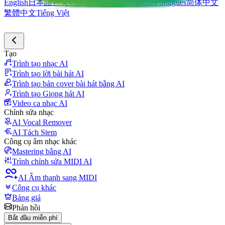
English
日本語
한국어
Deutsch
Español
Français
Português
简体中文
繁體中文
Tiếng Việt
Tạo
Trình tạo nhạc AI
Trình tạo lời bài hát AI
Trình tạo bản cover bài hát bằng AI
Trình tạo Giọng hát AI
Video ca nhạc AI
Chỉnh sửa nhạc
AI Vocal Remover
AI Tách Stem
Công cụ âm nhạc khác
Mastering bằng AI
Trình chỉnh sửa MIDI AI
AI Âm thanh sang MIDI
Công cụ khác
Bảng giá
Phản hồi
Bắt đầu miễn phí