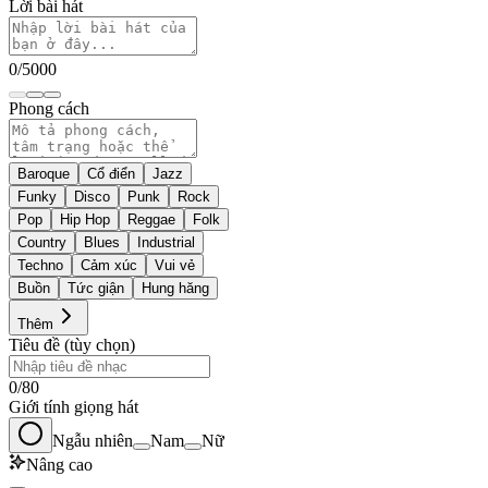
Lời bài hát
0
/
5000
Phong cách
Baroque
Cổ điển
Jazz
Funky
Disco
Punk
Rock
Pop
Hip Hop
Reggae
Folk
Country
Blues
Industrial
Techno
Cảm xúc
Vui vẻ
Buồn
Tức giận
Hung hăng
Thêm
Tiêu đề (tùy chọn)
0
/
80
Giới tính giọng hát
Ngẫu nhiên
Nam
Nữ
Nâng cao