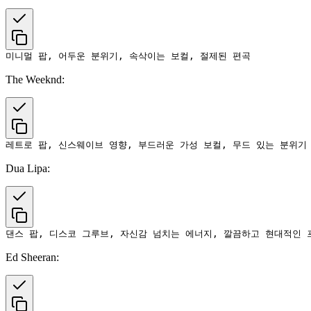
The Weeknd:
Dua Lipa:
Ed Sheeran: