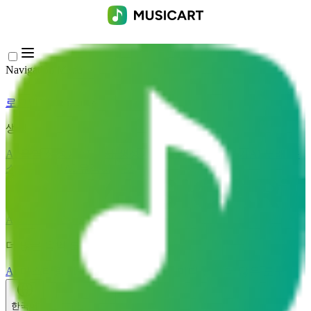
Navigation Menu
로그인
Close menu
×
생성
AI 음악 생성기
AI 가사 생성기
AI 노래 커버 생성기
AI 노래 목
소리 생성기
AI 뮤직비디오
음악 편집
AI 보컬 리무버
AI 음원 분리
더 많은 음악 도구
AI 마스터링
AI 미디 시퀀서
AI 악보 미디 변환
더 많은 도구
한국어