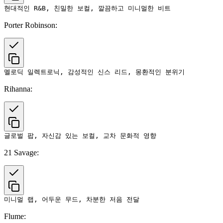
Porter Robinson:
Rihanna:
21 Savage:
Flume: