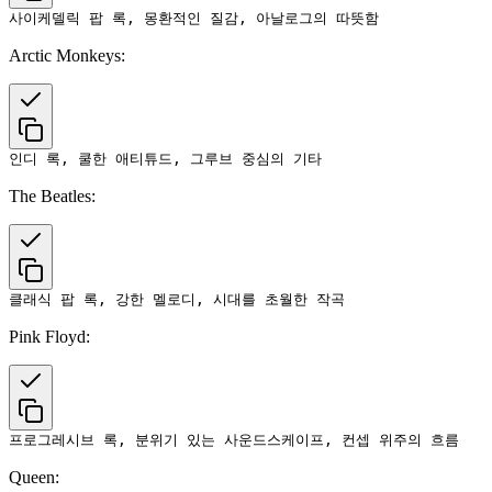
Arctic Monkeys:
The Beatles:
Pink Floyd:
Queen: