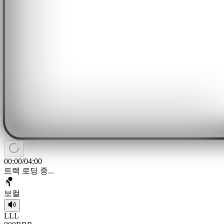
00:00
/
04:00
트랙 로딩 중...
보컬
L
L
L