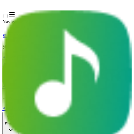
Navigation Menu
로그인
Close menu
×
생성
AI 음악 생성기
AI 가사 생성기
AI 노래 커버 생성기
AI 노래 목
소리 생성기
AI 뮤직비디오
음악 편집
AI 보컬 리무버
AI 음원 분리
더 많은 음악 도구
AI 마스터링
AI 미디 시퀀서
AI 악보 미디 변환
더 많은 도구
한국어