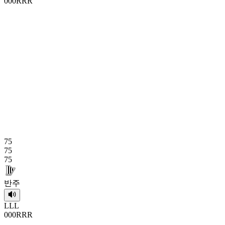
0
0
0
R
R
R
75
75
75
반주
L
L
L
0
0
0
R
R
R