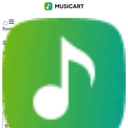
Navigation Menu
로그인
Close menu
×
생성
AI 음악 생성기
AI 가사 생성기
AI 노래 커버 생성기
AI 노래 목
소리 생성기
AI 뮤직비디오
음악 편집
AI 보컬 리무버
AI 음원 분리
더 많은 음악 도구
AI 마스터링
AI 미디 시퀀서
AI 악보 미디 변환
더 많은 도구
한국어