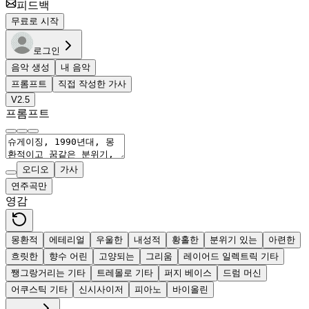
피드백
무료로 시작
로그인
음악 생성
내 음악
프롬프트
직접 작성한 가사
V2.5
프롬프트
오디오
가사
연주곡만
영감
몽환적
에테리얼
우울한
내성적
황홀한
분위기 있는
아련한
흐릿한
향수 어린
고양되는
그리움
레이어드 일렉트릭 기타
쨍그랑거리는 기타
트레몰로 기타
퍼지 베이스
드럼 머신
어쿠스틱 기타
신시사이저
피아노
바이올린