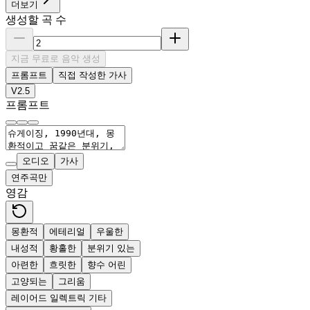
더보기
생성할 곡 수
지금 무료로 음악 생성
프롬프트
직접 작성한 가사
V2.5
프롬프트
오디오
가사
연주곡만
영감
몽환적
에테리얼
우울한
내성적
황홀한
분위기 있는
아련한
흐릿한
향수 어린
고양되는
그리움
레이어드 일렉트릭 기타