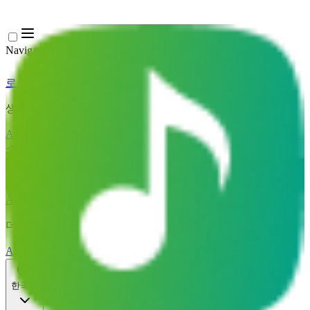
Navigation Menu
로그인
Close menu
×
생성
AI 음악 생성기
AI 가사 생성기
AI 노래 커버 생성기
AI 노래 목
소리 생성기
AI 뮤직비디오
음악 편집
AI 보컬 리무버
AI 음원 분리
더 많은 음악 도구
AI 마스터링
AI 미디 시퀀서
AI 악보 미디 변환
더 많은 도구
한국어