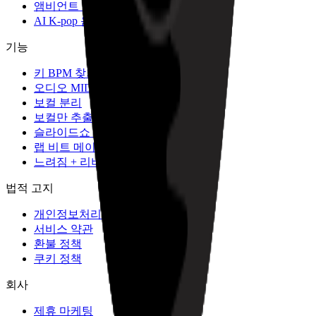
앰비언트 음악 생성기
AI K-pop 음악 생성기
기능
키 BPM 찾기
오디오 MIDI 변환기
보컬 분리
보컬만 추출
슬라이드쇼 메이커
랩 비트 메이커
느려짐 + 리버브 생성기
법적 고지
개인정보처리방침
서비스 약관
환불 정책
쿠키 정책
회사
제휴 마케팅