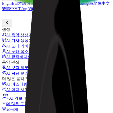
English
日本語
한국어
Deutsch
Español
Français
Português
简体中文
繁體中文
Tiếng Việt
생성
AI 음악 생성기
AI 가사 생성기
AI 노래 커버 생성기
AI 노래 목소리 생성기
AI 뮤직비디오
음악 편집
AI 보컬 리무버
AI 음원 분리
더 많은 음악 도구
AI 마스터링
AI 미디 시퀀서
AI 악보 미디 변환
더 많은 도구
요금제