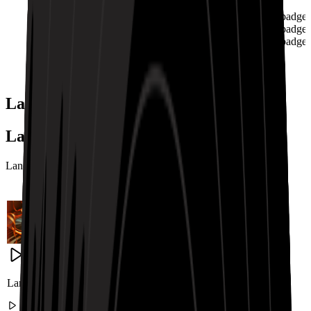
02:36
Landing.RapBeatShowcase.badge
Landing.RapBeatShowcase.badge
Landing.RapBeatShowcase.badge
쇼케이스 더 보기
Landing.RapBeatShowcase.tag
Landing.RapBeatShowcase.title
Landing.RapBeatShowcase.description
Landing.RapBeatShowcase.title1