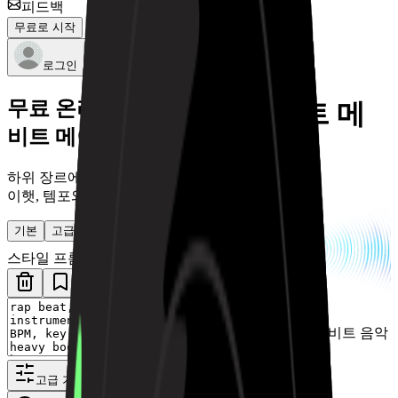
피드백
무료로 시작
로그인
무료 온라인 AI 랩
AI 랩 비트 메
비트 메이커
이커
하위 장르에서 시작해 808, 하
이햇, 템포와 키를 조절하세요.
기본
고급
스타일 프롬프트
저희 AI가 생성한 랩 비트 음악
예시 살펴보기
고급 기능