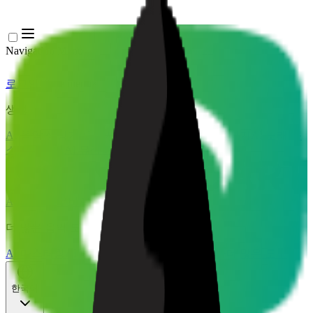
Navigation Menu
로그인
Close menu
×
생성
AI 음악 생성기
AI 가사 생성기
AI 노래 커버 생성기
AI 노래 목
소리 생성기
AI 뮤직비디오
음악 편집
AI 보컬 리무버
AI 음원 분리
더 많은 음악 도구
AI 마스터링
AI 미디 시퀀서
AI 악보 미디 변환
더 많은 도구
한국어