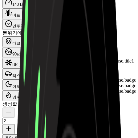
140 BPM · C 단조
비트
연주곡만
분위기에서 시작하기
다크 트랩 디스
90년대 붐뱁
Landing.RapBeatShowcase.title1
UK 드릴
02:25
웨스트 코스트 G-펑크
Landing.RapBeatShowcase.badge
Landing.RapBeatShowcase.badge
이모 랩 나이트
Landing.RapBeatShowcase.badge
멤피스 퐁크
생성할 곡 수
음악 생성