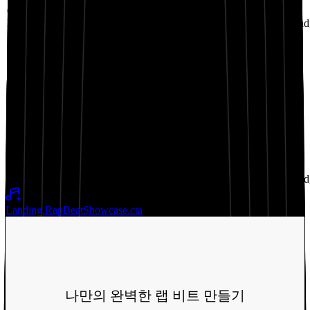
02:11
Landing.RapBeatShowcase.badge13
Landing.RapBeatShowcase.bad
Landing.RapBeatShowcase.title6
02:18
Landing.RapBeatShowcase.badge16
Landing.RapBeatShowcase.bad
Landing.RapBeatShowcase.cta
나만의 완벽한 랩 비트 만들기