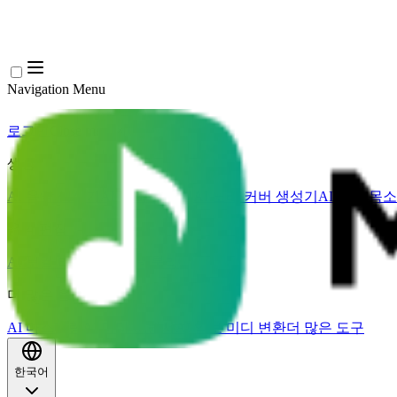
Navigation Menu
로그인
Close menu
×
생성
AI 음악 생성기
AI 가사 생성기
AI 노래 커버 생성기
AI 노래 목
음악 편집
AI 보컬 리무버
AI 음원 분리
더 많은 음악 도구
AI 마스터링
AI 미디 시퀀서
AI 악보 미디 변환
더 많은 도구
한국어