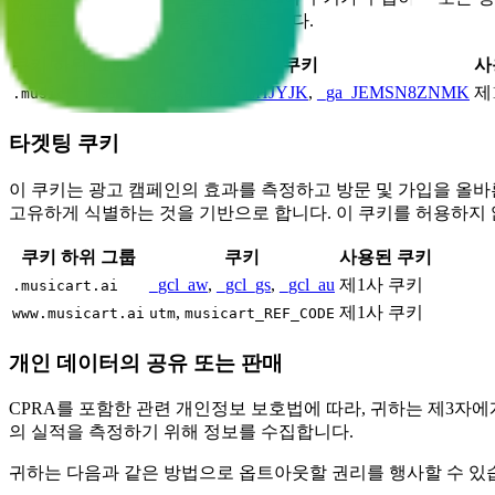
사이트 성능을 모니터링할 수 없습니다.
쿠키 하위 그룹
쿠키
사
_ga
,
_ga_0G0YLHJYJK
,
_ga_JEMSN8ZNMK
제
.musicart.ai
타겟팅 쿠키
이 쿠키는 광고 캠페인의 효과를 측정하고 방문 및 가입을 올
고유하게 식별하는 것을 기반으로 합니다. 이 쿠키를 허용하지 
쿠키 하위 그룹
쿠키
사용된 쿠키
_gcl_aw
,
_gcl_gs
,
_gcl_au
제1사 쿠키
.musicart.ai
,
제1사 쿠키
www.musicart.ai
utm
musicart_REF_CODE
개인 데이터의 공유 또는 판매
CPRA를 포함한 관련 개인정보 보호법에 따라, 귀하는 제3자
의 실적을 측정하기 위해 정보를 수집합니다.
귀하는 다음과 같은 방법으로 옵트아웃할 권리를 행사할 수 있