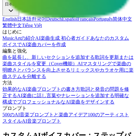
日本語
English
日本語
한국어
Deutsch
Español
Français
Português
简体中文
繁體中文
Tiếng Việt
はじめに
MusicArtの紹介
AI楽曲生成 初心者ガイド
あなたのカスタム
ボイスでAI楽曲カバーを作成
編集と強化
曲を延長し、新しいセクションを追加する
歌詞を更新または
楽曲スタイルを変更（Cover機能）
AIマスタリングで楽曲の
明瞭さとバランスを向上させる
リミックスやカラオケ用に楽
曲ステムを分離する
方法
効果的なAI楽曲プロンプトの書き方
歌詞と発音の問題を修
正する
AI楽曲に話し言葉やナレーションを追加する
明確な
構成でプロフェッショナルなAI楽曲をデザインする
プロンプト
500のAI音楽プロンプトと楽曲アイデア
100のアーティスト
スタイルAI音楽プロンプト
カスタムAIボイスカバー：ステップバ