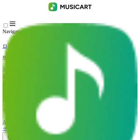
Navigation Menu
ログイン
Close menu
×
生成
AI音楽ジェネレーター
AI歌詞ジェネレーター
AIカバー曲生
成
AI歌声ジェネレーター
AIミュージックビデオ
音楽編集
AIボーカルリムーバー
AI 音源分離
その他の音楽ツール
AIマスタリング
AI MIDIエディター
AI オーディオMIDI変換
その他のツール