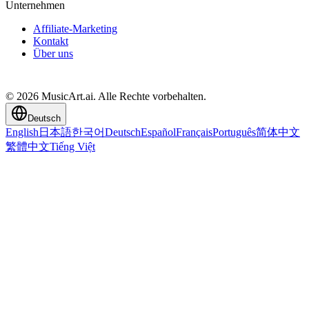
Unternehmen
Affiliate-Marketing
Kontakt
Über uns
© 2026 MusicArt.ai. Alle Rechte vorbehalten.
Deutsch
English
日本語
한국어
Deutsch
Español
Français
Português
简体中文
繁體中文
Tiếng Việt