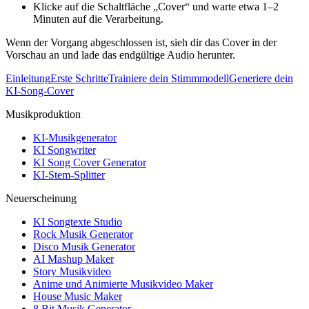
Klicke auf die Schaltfläche „Cover“ und warte etwa 1–2
Minuten auf die Verarbeitung.
Wenn der Vorgang abgeschlossen ist, sieh dir das Cover in der
Vorschau an und lade das endgültige Audio herunter.
Einleitung
Erste Schritte
Trainiere dein Stimmmodell
Generiere dein
KI-Song-Cover
Musikproduktion
KI-Musikgenerator
KI Songwriter
KI Song Cover Generator
KI-Stem-Splitter
Neuerscheinung
KI Songtexte Studio
Rock Musik Generator
Disco Musik Generator
AI Mashup Maker
Story Musikvideo
Anime und Animierte Musikvideo Maker
House Music Maker
8 Bit Musik Generator