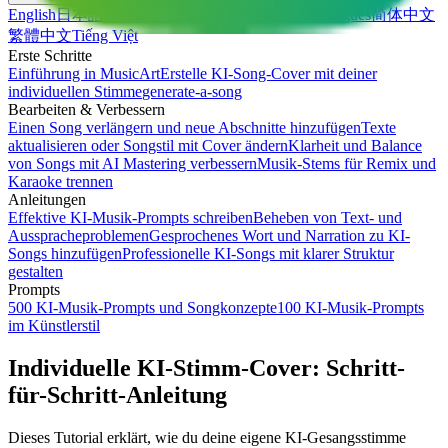
English
日本語
한국어
Deutsch
Español
Français
Português
简体中文
繁體中文
Tiếng Việt
Erste Schritte
Einführung in MusicArt
Erstelle KI-Song-Cover mit deiner
individuellen Stimme
generate-a-song
Bearbeiten & Verbessern
Einen Song verlängern und neue Abschnitte hinzufügen
Texte
aktualisieren oder Songstil mit Cover ändern
Klarheit und Balance
von Songs mit AI Mastering verbessern
Musik-Stems für Remix und
Karaoke trennen
Anleitungen
Effektive KI-Musik-Prompts schreiben
Beheben von Text- und
Ausspracheproblemen
Gesprochenes Wort und Narration zu KI-
Songs hinzufügen
Professionelle KI-Songs mit klarer Struktur
gestalten
Prompts
500 KI-Musik-Prompts und Songkonzepte
100 KI-Musik-Prompts
im Künstlerstil
Individuelle KI-Stimm-Cover: Schritt-
für-Schritt-Anleitung
Dieses Tutorial erklärt, wie du deine eigene KI-Gesangsstimme