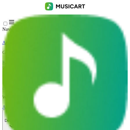
Navigation Menu
Anmelden
Close menu
×
Generieren
KI-Musikgenerator
KI-Textgenerator
KI Song Cover Generator
KI
Gesangsstimmen Generator
KI Musikvideo
Musikbearbeitung
AI Vocal Remover
KI-Stem-Splitter
Weitere Musikwerkzeuge
AI Mastering
AI MIDI Editor
AI Audio zu MIDI
Weitere Tools
Deutsch