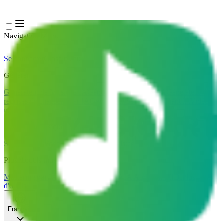
Navigation Menu
Se connecter
Close menu
×
Générer
Générateur de Musique IA
Générateur de Paroles IA
Générateur de
reprises de chansons par IA
Générateur de Voix de Chant IA
Vidéo
musicale IA
Édition de musique
Suppresseur Vocal AI
Séparateur de Pistes IA
Plus d'outils musicaux
Mastering par IA
Séquenceur MIDI IA
IA Audio en MIDI
Plus
d'outils
Français