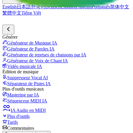
English
日本語
한국어
Deutsch
Español
Français
Português
简体中文
繁體中文
Tiếng Việt
Générer
Générateur de Musique IA
Générateur de Paroles IA
Générateur de reprises de chansons par IA
Générateur de Voix de Chant IA
Vidéo musicale IA
Édition de musique
Suppresseur Vocal AI
Séparateur de Pistes IA
Plus d'outils musicaux
Mastering par IA
Séquenceur MIDI IA
IA Audio en MIDI
Plus d'outils
Tarifs
Commentaires