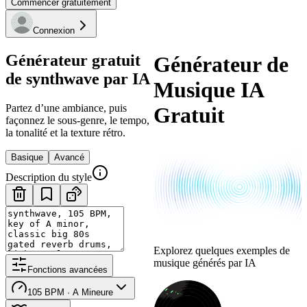
Commencer gratuitement
Connexion
Générateur gratuit
Générateur de
de synthwave par IA
Musique IA
Partez d’une ambiance, puis
Gratuit
façonnez le sous-genre, le tempo,
la tonalité et la texture rétro.
Basique
Avancé
Description du style
Explorez quelques exemples de
musique générés par IA
Fonctions avancées
105 BPM · A Mineure