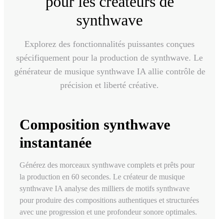
pour les créateurs de
synthwave
Explorez des fonctionnalités puissantes conçues
spécifiquement pour la production de synthwave. Le
générateur de musique synthwave IA allie contrôle de
précision et liberté créative.
Composition synthwave
instantanée
Générez des morceaux synthwave complets et prêts pour
la production en 60 secondes. Le créateur de musique
synthwave IA analyse des milliers de motifs synthwave
pour produire des compositions authentiques et structurées
avec une progression et une profondeur sonore optimales.