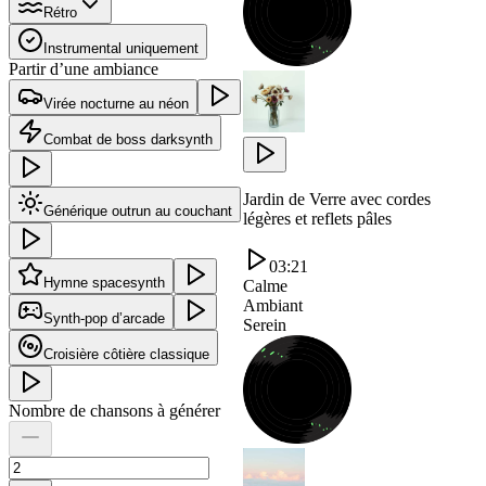
Rétro
Instrumental uniquement
Partir d’une ambiance
Virée nocturne au néon
Combat de boss darksynth
Jardin de Verre avec cordes
Générique outrun au couchant
légères et reflets pâles
03:21
Hymne spacesynth
Calme
Ambiant
Synth-pop d’arcade
Serein
Croisière côtière classique
Nombre de chansons à générer