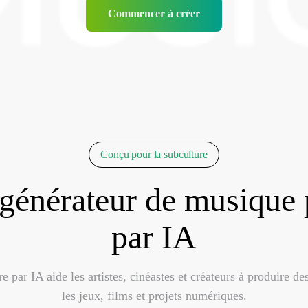
Commencer à créer
Conçu pour la subculture
e générateur de musique
par IA
ar IA aide les artistes, cinéastes et créateurs à produire des
les jeux, films et projets numériques.