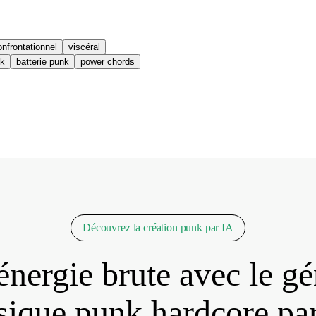
onfrontationnel
viscéral
ck
batterie punk
power chords
Découvrez la création punk par IA
énergie brute avec le gé
ique punk hardcore pa