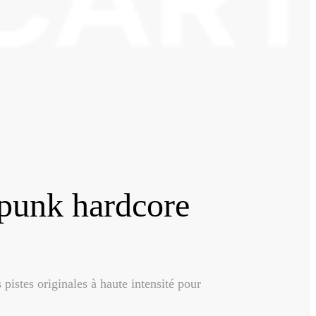
 punk hardcore
 pistes originales à haute intensité pour