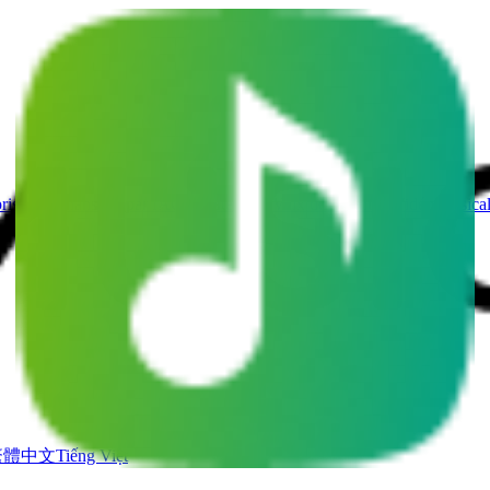
rises de chansons par IA
Générateur de Voix de Chant IA
Vidéo musica
繁體中文
Tiếng Việt