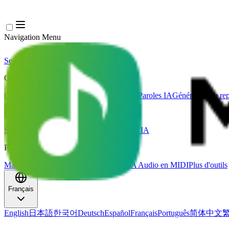
Navigation Menu
Se connecter
Close menu
×
Générer
Générateur de Musique IA
Générateur de Paroles IA
Générateur de rep
Édition de musique
Suppresseur Vocal AI
Séparateur de Pistes IA
Plus d'outils musicaux
Mastering par IA
Séquenceur MIDI IA
IA Audio en MIDI
Plus d'outils
Français
English
日本語
한국어
Deutsch
Español
Français
Português
简体中文