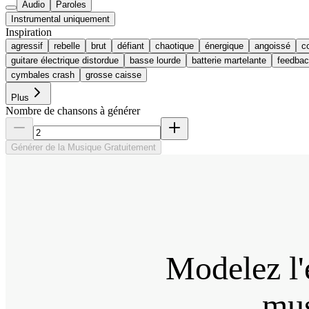
Audio
Paroles
Instrumental uniquement
Inspiration
agressif
rebelle
brut
défiant
chaotique
énergique
angoissé
c
guitare électrique distordue
basse lourde
batterie martelante
feedba
cymbales crash
grosse caisse
Plus
Nombre de chansons à générer
Générer de la Musique Gratuitement
Modelez l'
mus