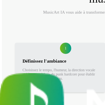
MusicArt IA vous aide à transformer
1
Définissez l'ambiance
Choisissez le tempo, l'humeur, la direction vocale
et l'énergie globale du punk hardcore pour établir
les bases de votre morceau.