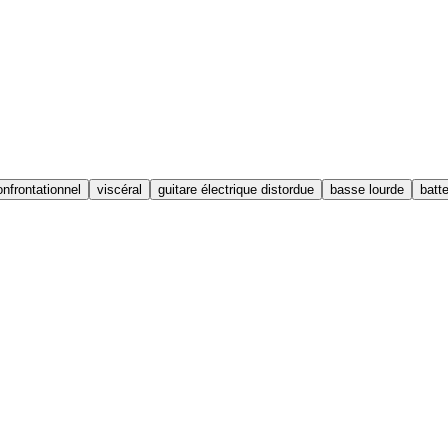
onfrontationnel
viscéral
guitare électrique distordue
basse lourde
batt