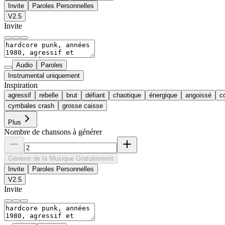
Invite
Paroles Personnelles
V2.5
Invite
Audio
Paroles
Instrumental uniquement
Inspiration
agressif
rebelle
brut
défiant
chaotique
énergique
angoissé
c
cymbales crash
grosse caisse
Plus
Nombre de chansons à générer
Générer de la Musique Gratuitement
Invite
Paroles Personnelles
V2.5
Invite