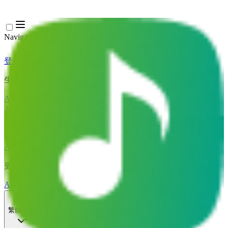
Navigation Menu
登錄
Close menu
×
生成
AI音樂生成器
AI歌詞生成器
AI歌曲翻唱產生器
AI歌聲產生器
AI音樂影片
音樂編輯
AI人聲去除器
AI音軌分離
更多音樂工具
AI母帶處理
AI MIDI編輯器
AI 音訊轉MIDI
更多工具
繁體中文