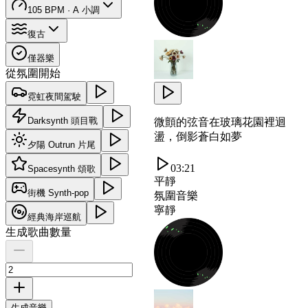
105 BPM · A 小調
復古
僅器樂
從氛圍開始
霓虹夜間駕駛
Darksynth 頭目戰
微顫的弦音在玻璃花園裡迴
盪，倒影蒼白如夢
夕陽 Outrun 片尾
03:21
Spacesynth 頌歌
平靜
街機 Synth-pop
氛圍音樂
寧靜
經典海岸巡航
生成歌曲數量
生成音樂