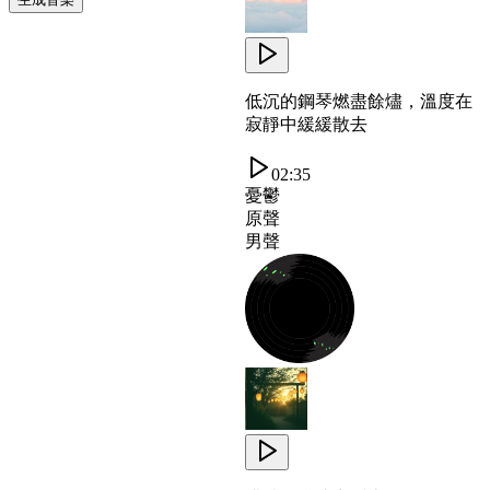
低沉的鋼琴燃盡餘燼，溫度在
寂靜中緩緩散去
02:35
憂鬱
原聲
男聲