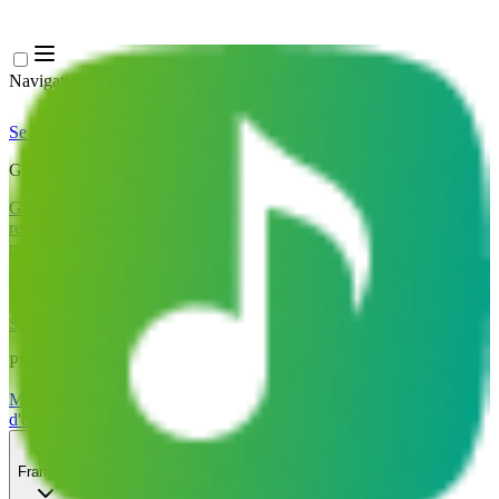
Navigation Menu
Se connecter
Close menu
×
Générer
Générateur de Musique IA
Générateur de Paroles IA
Générateur de
reprises de chansons par IA
Générateur de Voix de Chant IA
Vidéo
musicale IA
Édition de musique
Suppresseur Vocal AI
Séparateur de Pistes IA
Plus d'outils musicaux
Mastering par IA
Séquenceur MIDI IA
IA Audio en MIDI
Plus
d'outils
Français