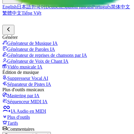
English
日本語
한국어
Deutsch
Español
Français
Português
简体中文
繁體中文
Tiếng Việt
Générer
Générateur de Musique IA
Générateur de Paroles IA
Générateur de reprises de chansons par IA
Générateur de Voix de Chant IA
Vidéo musicale IA
Édition de musique
Suppresseur Vocal AI
Séparateur de Pistes IA
Plus d'outils musicaux
Mastering par IA
Séquenceur MIDI IA
IA Audio en MIDI
Plus d'outils
Tarifs
Commentaires