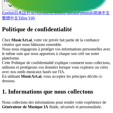
Français
English
日本語
한국어
Deutsch
Español
Français
Português
简体中文
繁體中文
Tiếng Việt
Politique de confidentialité
Chez
MusicArt.ai
, votre vie privée fait partie de la confiance
créative que nous bâtissons ensemble.
Nous nous engageons à protéger vos informations personnelles avec
le même soin que nous apportons à chaque son créé sur notre
plateforme.
Cette Politique de confidentialité explique comment nous collectons,
utilisons et protégeons vos données lorsque vous explorez ou créez
avec nos outils musicaux basés sur l'IA.
En utilisant
MusicArt.ai
, vous acceptez les principes décrits ci-
dessous.
1. Informations que nous collectons
Nous collectons des informations pour rendre votre expérience de
Générateur de Musique IA
fluide, sécurisée et personnalisée.