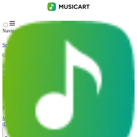
Navigation Menu
Se connecter
Close menu
×
Générer
Générateur de Musique IA
Générateur de Paroles IA
Générateur de
reprises de chansons par IA
Générateur de Voix de Chant IA
Vidéo
musicale IA
Édition de musique
Suppresseur Vocal AI
Séparateur de Pistes IA
Plus d'outils musicaux
Mastering par IA
Séquenceur MIDI IA
IA Audio en MIDI
Plus
d'outils