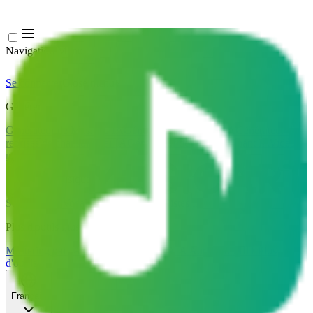
Navigation Menu
Se connecter
Close menu
×
Générer
Générateur de Musique IA
Générateur de Paroles IA
Générateur de
reprises de chansons par IA
Générateur de Voix de Chant IA
Vidéo
musicale IA
Édition de musique
Suppresseur Vocal AI
Séparateur de Pistes IA
Plus d'outils musicaux
Mastering par IA
Séquenceur MIDI IA
IA Audio en MIDI
Plus
d'outils
Français