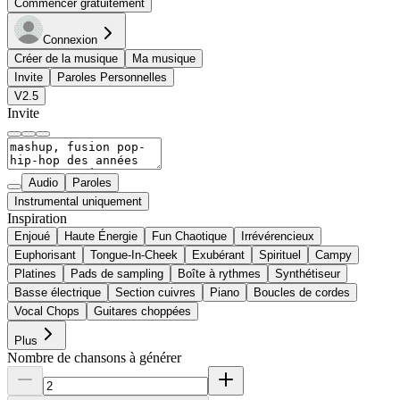
Commencer gratuitement
Connexion
Créer de la musique
Ma musique
Invite
Paroles Personnelles
V2.5
Invite
Audio
Paroles
Instrumental uniquement
Inspiration
Enjoué
Haute Énergie
Fun Chaotique
Irrévérencieux
Euphorisant
Tongue-In-Cheek
Exubérant
Spirituel
Campy
Platines
Pads de sampling
Boîte à rythmes
Synthétiseur
Basse électrique
Section cuivres
Piano
Boucles de cordes
Vocal Chops
Guitares choppées
Plus
Nombre de chansons à générer