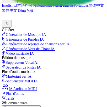
English
日本語
한국어
Deutsch
Español
Français
Português
简体中文
繁體中文
Tiếng Việt
Générer
Générateur de Musique IA
Générateur de Paroles IA
Générateur de reprises de chansons par IA
Générateur de Voix de Chant IA
Vidéo musicale IA
Édition de musique
Suppresseur Vocal AI
Séparateur de Pistes IA
Plus d'outils musicaux
Mastering par IA
Séquenceur MIDI IA
IA Audio en MIDI
Plus d'outils
Tarifs
Commentaires