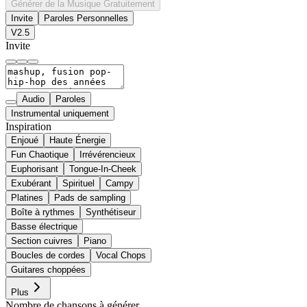
Générer de la Musique Gratuitement
Invite
Paroles Personnelles
V2.5
Invite
Audio
Paroles
Instrumental uniquement
Inspiration
Enjoué
Haute Énergie
Fun Chaotique
Irrévérencieux
Euphorisant
Tongue-In-Cheek
Exubérant
Spirituel
Campy
Platines
Pads de sampling
Boîte à rythmes
Synthétiseur
Basse électrique
Section cuivres
Piano
Boucles de cordes
Vocal Chops
Guitares choppées
Plus
Nombre de chansons à générer