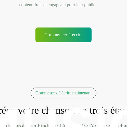
contenu frais et engageant pour leur public.
Commencer à écrire
Commencez à écrire maintenant
éez votre chanson en trois éta
de paroles en hindi par IA simplifie l'écriture de ch