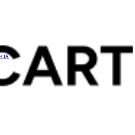
le IA