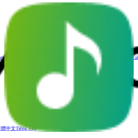
rises de chansons par IA
Générateur de Voix de Chant IA
Vidéo musica
繁體中文
Tiếng Việt