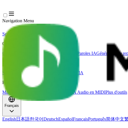
Navigation Menu
Se connecter
Close menu
×
Générer
Générateur de Musique IA
Générateur de Paroles IA
Générateur de rep
Édition de musique
Suppresseur Vocal AI
Séparateur de Pistes IA
Plus d'outils musicaux
Mastering par IA
Séquenceur MIDI IA
IA Audio en MIDI
Plus d'outils
Français
English
日本語
한국어
Deutsch
Español
Français
Português
简体中文