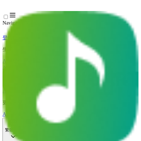
Navigation Menu
登錄
Close menu
×
生成
AI音樂生成器
AI歌詞生成器
AI歌曲翻唱產生器
AI歌聲產生器
AI音樂影片
音樂編輯
AI人聲去除器
AI音軌分離
更多音樂工具
AI母帶處理
AI MIDI編輯器
AI 音訊轉MIDI
更多工具
繁體中文