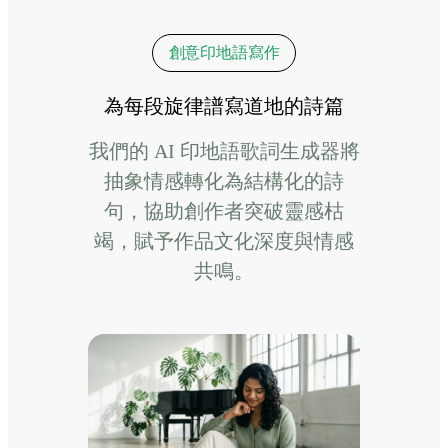
創意印地語寫作
為每段旋律譜寫道地的詩篇
我們的 AI 印地語歌詞生成器將
抽象情感轉化為結構化的詩
句，協助創作者突破靈感枯
竭，賦予作品文化深度與情感
共鳴。