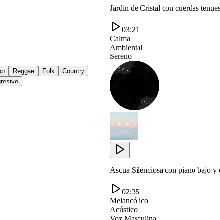
Jardín de Cristal con cuerdas tenues
03:21
Calma
Ambiental
Sereno
op
Reggae
Folk
Country
resivo
Ascua Silenciosa con piano bajo y 
02:35
Melancólico
Acústico
Voz Masculina