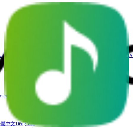
 de Canciones con IA
Generador de Voz de Canto IA
Video Musical IA
mientas
繁體中文
Tiếng Việt