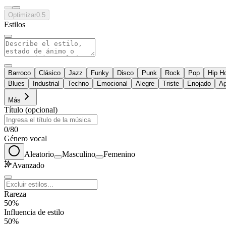
Optimizar
0.5
Estilos
Barroco
Clásico
Jazz
Funky
Disco
Punk
Rock
Pop
Hip H
Blues
Industrial
Techno
Emocional
Alegre
Triste
Enojado
Ag
Más
Título (opcional)
0
/
80
Género vocal
Aleatorio
Masculino
Femenino
Avanzado
Rareza
50%
Influencia de estilo
50%