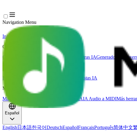
Navigation Menu
Iniciar sesión
Close menu
×
Generar
Generador de Música IA
Generador de Letras IA
Generador de Covers
Edición de música
Removedor de Vocales AI
Separador de Pistas IA
Más herramientas de música
Masterización con IA
Editor MIDI con IA
IA Audio a MIDI
Más herra
Español
English
日本語
한국어
Deutsch
Español
Français
Português
简体中文