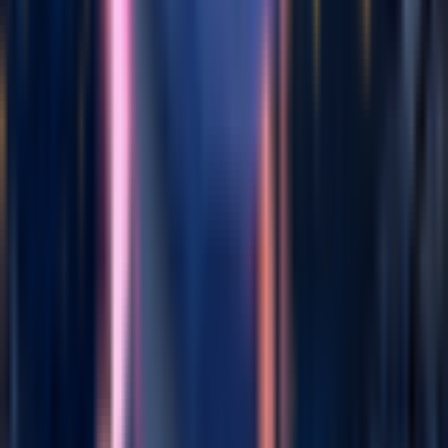
Generador de Música Trap
Generador de Música Ambiental
Generador de Música K-pop
Funciones
Detector de Tono y BPM
Convertidor de audio a MIDI
Separador de Voces
Extractor de Voces
Creador de Presentaciones
Creador de Beats de Rap
Generador de Slowed y Reverb
Legal
Política de privacidad
Términos de servicio
Política de Reembolso
Política de cookies
Empresa
marketing de afiliación
Contáctanos
Sobre nosotros