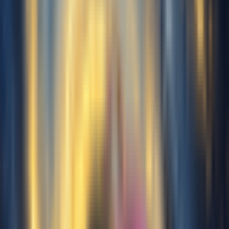
Separar voces
Extrae voces de una canción
completa
Cargado:
0s
Recomendado
~10min
1 min
10 min
30 min
Mínimo
Bueno
Máximo
Nota: Mín 1 min, Máx 30 min,
Recomendado 10 min.
Género de esta voz
Masculino
Femenino
Generar gratis ahora
Muestra de Voz de Canto con IA
Libera tu creatividad con nuestro
generador de voz de canto con IA