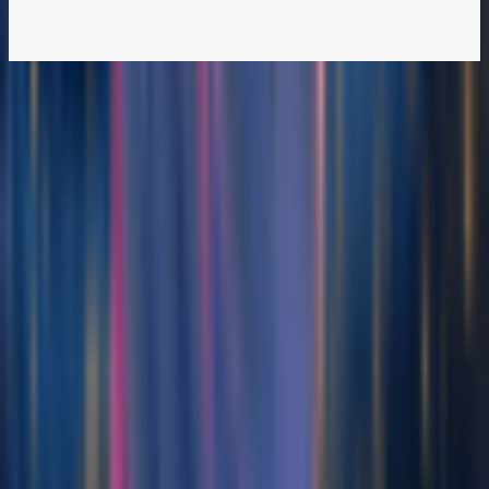
Creación de Música con IA
Generador de Música IA
Escritor de Canciones con IA
Generador de Covers de Canciones con IA
Separador de Pistas IA
Nuevo Lanzamiento
AI Lyrics Studio
Generador de música disco
AI Mashup Maker
Vídeo musical con historia
Creador de Vídeos Musicales de Anime y Animación
Generador de Ralentizado + Reverb
Creador de música House
Audio IA a MIDI
Generador de música Hiperpop con IA
Generador de Mashups de Música con IA
Generador de música cinematográfica con IA
Generador de música shoegaze con IA