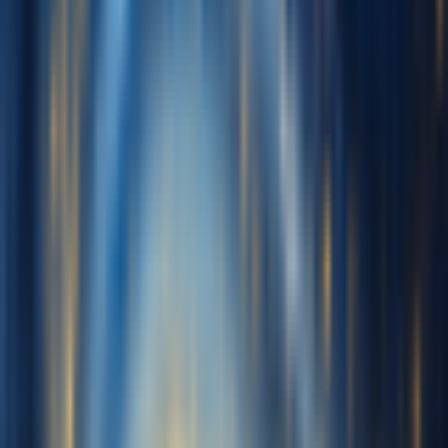
Comienza gratis
Iniciar sesión
Crear voces
Mis voces
Nombre de voz
Audio de entrenamiento
Cargar música
Sube 10-30 min de audio limpio solo con voz para entrenar tu voz
Grabar
Haz clic para comenzar a grabar
Separar voces
Extrae voces de una canción completa
Cargado:
0s