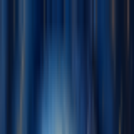
Navigation Menu
Iniciar sesión
Close menu
×
Generar
Generador de Música IA
Generador de Letras IA
Generador de
Covers de Canciones con IA
Generador de Voz de Canto IA
Video
Musical IA
Edición de música
Removedor de Vocales AI
Separador de Pistas IA
Más herramientas de música
Masterización con IA
Editor MIDI con IA
IA Audio a MIDI
Más
herramientas
Español