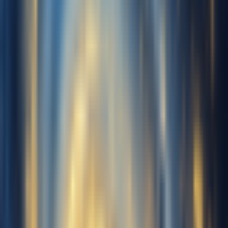
Recomendado
~10min
1 min
10 min
30 min
Mínimo
Bueno
Máximo
Nota: Mín 1 min, Máx 30 min, Recomendado 10 min.
Género de esta voz
Masculino
Femenino
Generar gratis ahora
Nombre de voz
Mis voces
Audio de entrenamiento
0
Voces
Cargar música
Sube 10-30 min de audio limpio
solo con voz para entrenar tu voz
Grabar
Haz clic para comenzar a grabar