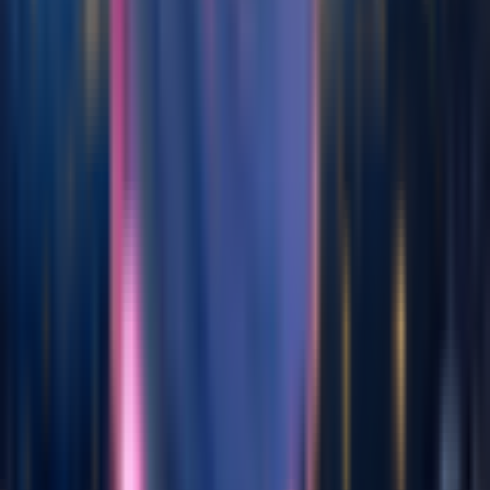
Generador de Música Hardcore Punk con IA
Generador de música Indie Rock con IA
Generador de Música C-Pop con IA
Generador de música J-Pop con IA
Generador de Música Pop Folk con IA
Generador de música Rock Clásico con IA
Generador de Música Vaporwave con IA
Generador de música de onda sintética con IA
Género Musical
Generador de rap
Convertidor Lofi con IA
Generador de Pop con IA
Generador de Rock con IA
Generador de Jazz con IA
Generador de EDM con IA
Generador de R&B con IA
Generador de Blues con IA
Generador de Folk con IA
Generador de Metal con IA
Generador de Música Punk
Generador de Música Funk
Generador de Música Techno
Generador de Música House