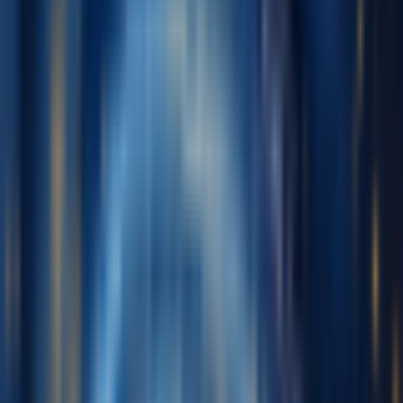
English
日本語
한국어
Deutsch
Español
Français
Português
简体中文
繁體中文
Tiếng Việt
Generar
Generador de Música IA
Generador de Letras IA
Generador de Covers de Canciones con IA
Generador de Voz de Canto IA
Video Musical IA
Edición de música
Removedor de Vocales AI
Separador de Pistas IA
Más herramientas de música
Masterización con IA
Editor MIDI con IA
IA Audio a MIDI
Más herramientas
Precios
Comentarios