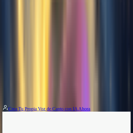
MusicArt ofrece un generador de voz con IA avanzado, lo que
facilita la creación de pistas vocales realistas y expresivas para
cualquier estilo musical. Transforma tus ideas en canciones
cautivadoras con facilidad.
Voz original
Por cubrir
Cubierto
Voz original
Por cubrir
Cubierto
Voz original
Por cubrir
Cubierto
Voz original
Por cubrir
Cubierto
Crea Tu Propia Voz de Canto con IA Ahora