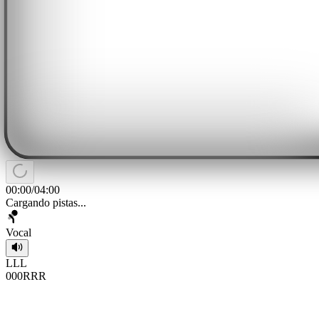
00:00
/
04:00
Cargando pistas...
Vocal
L
L
L
0
0
0
R
R
R