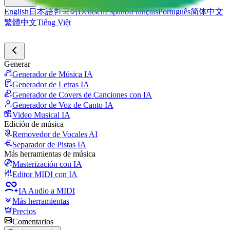
English
日本語
한국어
Deutsch
Español
Français
Português
简体中文
繁體中文
Tiếng Việt
Generar
Generador de Música IA
Generador de Letras IA
Generador de Covers de Canciones con IA
Generador de Voz de Canto IA
Video Musical IA
Edición de música
Removedor de Vocales AI
Separador de Pistas IA
Más herramientas de música
Masterización con IA
Editor MIDI con IA
IA Audio a MIDI
Más herramientas
Precios
Comentarios