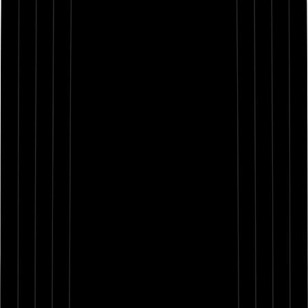
Rockin’ every street, never static, I compete
I’m velocity, you obsolete, caught in the repeat
I got drive infinite, turn defeat into a feast
Motherfuckers can’t step, not a chance or a notion
I’m the motion in the room, god damn, I’m devotion
Topic takeover, blast off, no closure
Quick with the flow, got the bass like an ogre
Heat in my chest, you can feel the exposure
Crowd gettin’ wild when I bring that explosion
Flame to the pedal, no yieldin’, all gas
Infinite ammo, every line a bomb blast