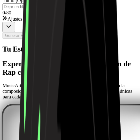
Título (Opcional)
0
/
80
Ajustes Pro
Generar Rap Gratis Ahora
Tu Estudio de Rap con IA
Experimenta el Poder de la Creación de
Rap con IA
MusicArt ofrece herramientas avanzadas de IA que facilitan la
composición, el modelado y la exportación de pistas de rap únicas
para cada creador.