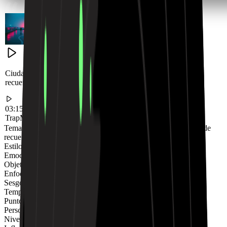
Ciudad de neón nocturna, un viaje introspectivo a través de
recuerdos, dudas y sanación.
03:15
Trap
Melancólico
Tema
Ciudad de neón nocturna, un viaje introspectivo a través de
recuerdos, dudas y sanación.
Estilo de Rap
Trap
Emoción
Melancólico
Objetivos de Rima
night, light, fight, insight
Enfoque de Rima
Medio
Sesgo de Estructura
Historia
Tempo
Medio
Punto de Vista
Primera persona
Persona
Narrador
Nivel de Profanidad
Limpio