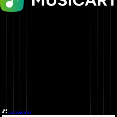
Own every stage, like a moshpit in the throat
No defeat, only heat, hear my sound break the street
Every beat, every speech, catch the energy I preach
Topic takeover, blast off, no closure
Quick with the flow, got the bass like an ogre
Heat in my chest, you can feel the exposure
Crowd gettin’ wild when I bring that explosion
Ain’t no stoppin’, keep boppin’, I’m proper toxic
Dominate every topic, witness the prophecy, motherfucker, I got
this.
Descubre Más