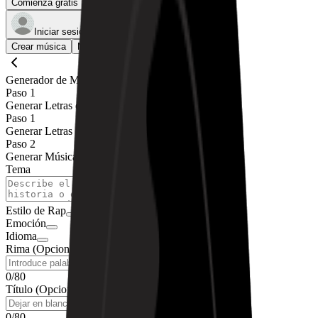
Comienza gratis
Iniciar sesión
Crear música
Mi música
Generador de Música de Rap con IA
Paso 1
Generar Letras de Rap
Paso 1
Generar Letras de Rap
Paso 2
Generar Música de Rap
Tema
0
/
1200
Estilo de Rap
Emoción
Idioma
Rima (Opcional)
0
/
80
Título (Opcional)
0
/
80