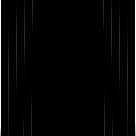
Heat in my chest, you can feel the exposure
Crowd gettin’ wild when I bring that explosion
Never sleep, never settle, I’m a rebel by design
Ambition in my vision, got precision in my lines
Call me quicksilver, slick hitter, split minutes
Steppin’ in the ring, your pulse drop when the king’s in it
Runnin’ on the beat, like it’s gold for the takin’
Speed demon breathin’, breathless, no mistakin’
Pressure in the moment, never fold, never breakin’
I’m the force in the game, bitch, I move tectonic plates in
Low-ridin’ with the windows down, hear the bass loud
Motherfuckers wanna see me drown, I’m way too proud
Bar-for-bar, I’m Mars with the heat