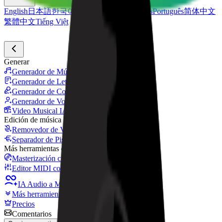
English
日本語
한국어
Deutsch
Español
Français
Português
简体中文
繁體中文
Tiếng Việt
Generar
Generador de Música IA
Generador de Letras IA
Generador de Covers de Canciones con IA
Generador de Voz de Canto IA
Video Musical IA
Edición de música
Removedor de Vocales AI
Separador de Pistas IA
Más herramientas de música
Masterización con IA
Editor MIDI con IA
IA Audio a MIDI
Más herramientas
Precios
Comentarios