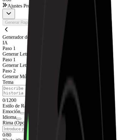
Ajustes Pro
Generar Rap Gratis Ahora
Generador de Música de Rap con
IA
Paso 1
Generar Letras de Rap
Paso 1
Generar Letras de Rap
Paso 2
Generar Música de Rap
Tema
0
/
1200
Estilo de Rap
Emoción
Idioma
Rima (Opcional)
0
/
80