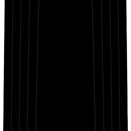
Mistrust in my chest, but faith breaks through
Vulnerable moments when skies lose their blue
But silence speaks wisdom—teaching what’s due
I wear my growth like the streets I walk
Letters unsent become the words I talk
Growth from the night, that’s the promise I stalk
In dreams and reality, tracing my chalk
Every echo whispers what I might become
Fault lines in silence, heal when I succumb
From pieces broken find a reason to run
Through shadows and doubts chasing my sun
Walking empty streets under faded light