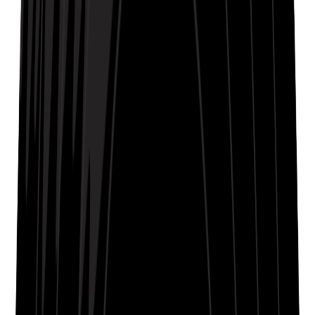
Late night rides, who am I inside?
Every street corner, my stories collide
Topic tracing lines—tears I can’t hide
Moon in the mirror, reflecting my pride
These city sounds remind me I survived
Heart beating whispers, lessons supplied
Lost in the hum, direction I confide
Confidence flickers, but doubts coincide
From rooftop views, scars amplified
Painted my journey, no reason to disguise
A chess game with memories, tactics applied
Finding my rhythm in this lonely divide