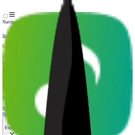
Navigation Menu
Iniciar sesión
Close menu
×
Generar
Generador de Música IA
Generador de Letras IA
Generador de
Covers de Canciones con IA
Generador de Voz de Canto IA
Video
Musical IA
Edición de música
Removedor de Vocales AI
Separador de Pistas IA
Más herramientas de música
Masterización con IA
Editor MIDI con IA
IA Audio a MIDI
Más
herramientas
Español