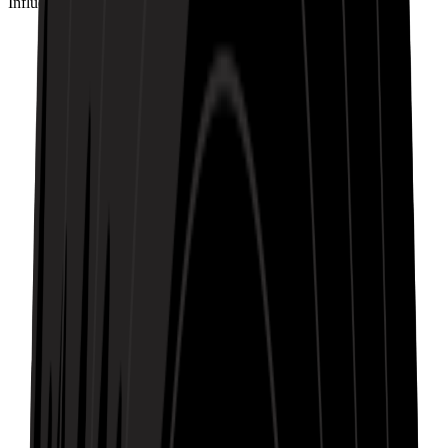
Influenciado por Artistas
Kendrick Lamar
Neon reflections paint the night
Shadows walk beside me, outta sight
Thoughts drift where city lights ignite
Topic lingers softly—echoes take flight
Walking empty streets under faded light
Topic in my head, can’t let go tonight
Footsteps echo dreams—lost, they rewrite
Still searching for answers, chasing insight
Wounds heal slowly in the glow so slight
But hope in the silence still feels right