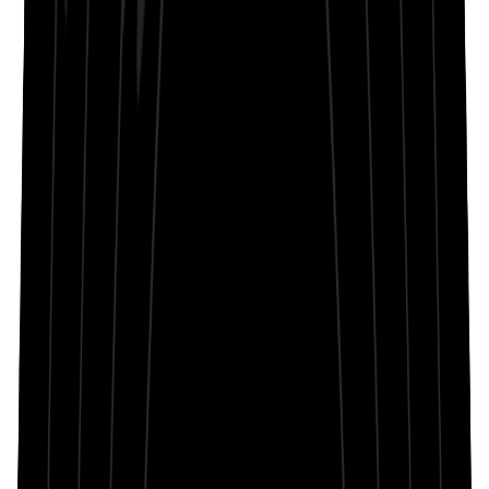
Walking empty streets under faded light
Topic in my head, can’t let go tonight
Footsteps echo dreams—lost, they rewrite
Still searching for answers, chasing insight
Wounds heal slowly in the glow so slight
But hope in the silence still feels right
Topic like a shadow under neon hue
Hope and my fears forming something true
Every step forward the past comes through
Rain on my jacket, my second skin’s dew
Confidence flickers as memories accrue