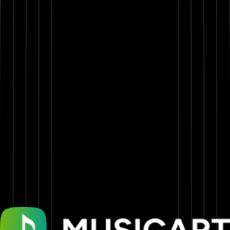
Concrete jungle, heart made of steel
Surgical tongue, how I cut, how it feel?
Check the stamina—fuck the camera, I’m raw
Swagger untamed with a technical claw
Whole squad hungry, laser-locked, infrared
Say a prayer for the opps, when the topic’s your head
I drop logic so toxic, you’ll choke, no antidote
Shit, I spit so quick, you missed it on the anecdote
Stand taller than an army in formation
Silver-toothed grins, roll deep for the coronation
Rapid-fire written, I’m winnin’ with these paragraphs
Raise stakes—ten toes, whole city in my grasp
Pull up, set it off, shawties in the front row