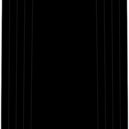
Himno de conquista de alta energía sobre poder, ambición e
impulso imparable
02:23
Hip Hop Consciente
Agresivo
Tema
Himno de conquista de alta energía sobre poder, ambición e
impulso imparable
Estilo de Rap
Hip Hop Consciente
Emoción
Agresivo
Objetivos de Rima
motion, notion, explosion, devotion
Enfoque de Rima
Alto
Sesgo de Estructura
Freestyle
Tempo
Rápido
Punto de Vista
Primera persona
Persona
Rebelde
Nivel de Profanidad
Explícito
Topic takeover, blast off, no closure
Quick with the flow, got the bass like an ogre