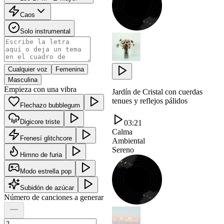
Caos
Solo instrumental
Cualquier voz
Femenina
Masculina
Empieza con una vibra
Jardín de Cristal con cuerdas
tenues y reflejos pálidos
Flechazo bubblegum
Digicore triste
03:21
Calma
Frenesí glitchcore
Ambiental
Sereno
Himno de furia
Modo estrella pop
Subidón de azúcar
Número de canciones a generar