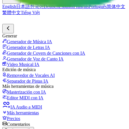
English
日本語
한국어
Deutsch
Español
Français
Português
简体中文
繁體中文
Tiếng Việt
Generar
Generador de Música IA
Generador de Letras IA
Generador de Covers de Canciones con IA
Generador de Voz de Canto IA
Video Musical IA
Edición de música
Removedor de Vocales AI
Separador de Pistas IA
Más herramientas de música
Masterización con IA
Editor MIDI con IA
IA Audio a MIDI
Más herramientas
Precios
Comentarios