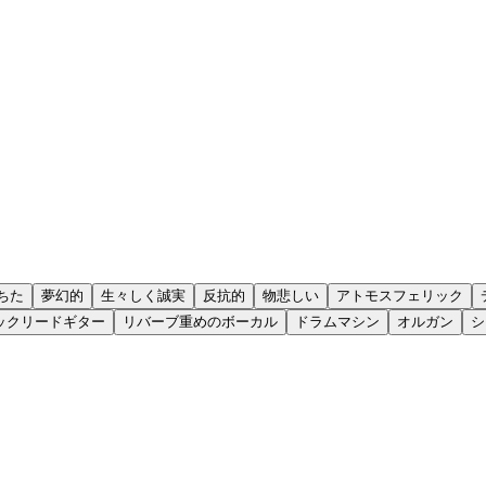
ちた
夢幻的
生々しく誠実
反抗的
物悲しい
アトモスフェリック
ックリードギター
リバーブ重めのボーカル
ドラムマシン
オルガン
シ