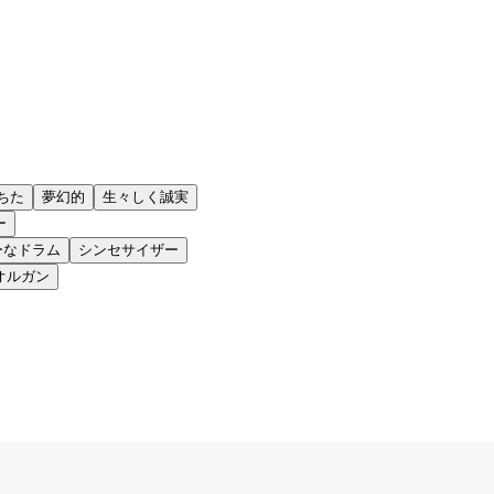
ちた
夢幻的
生々しく誠実
ー
ーなドラム
シンセサイザー
オルガン