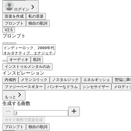
ログイン
音楽を作成
私の音楽
プロンプト
独自の歌詞
V2.5
プロンプト
オーディオ
歌詞
インストゥルメンタルのみ
インスピレーション
内省的
メランコリック
ノスタルジック
エネルギッシュ
苦悩に満
ファジーベースギター
パンチーなドラム
シンセサイザー
メロディ
もっと
生成する曲数
今すぐ無料で音楽生成
プロンプト
独自の歌詞