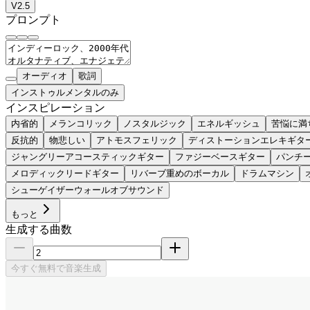
V2.5
プロンプト
オーディオ
歌詞
インストゥルメンタルのみ
インスピレーション
内省的
メランコリック
ノスタルジック
エネルギッシュ
苦悩に満
反抗的
物悲しい
アトモスフェリック
ディストーションエレキギタ
ジャングリーアコースティックギター
ファジーベースギター
パンチ
メロディックリードギター
リバーブ重めのボーカル
ドラムマシン
シューゲイザーウォールオブサウンド
もっと
生成する曲数
今すぐ無料で音楽生成