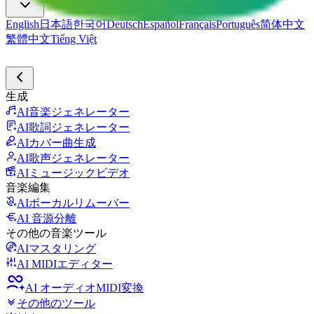
English
日本語
한국어
Deutsch
Español
Français
Português
简体中文
繁體中文
Tiếng Việt
生成
AI音楽ジェネレーター
AI歌詞ジェネレーター
AIカバー曲生成
AI歌声ジェネレーター
AIミュージックビデオ
音楽編集
AIボーカルリムーバー
AI 音源分離
その他の音楽ツール
AIマスタリング
AI MIDIエディター
AI オーディオMIDI変換
その他のツール