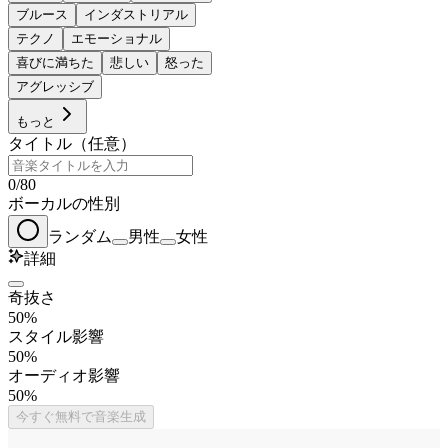
ブルース
インダストリアル
テクノ
エモーショナル
喜びに満ちた
悲しい
怒った
アグレッシブ
もっと
タイトル（任意）
0
/
80
ボーカルの性別
ランダム
男性
女性
詳細
奇抜さ
50%
スタイル影響
50%
オーディオ影響
50%
今すぐ無料で音楽生成