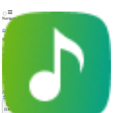
Navigation Menu
ログイン
Close menu
×
生成
AI音楽ジェネレーター
AI歌詞ジェネレーター
AIカバー曲生
成
AI歌声ジェネレーター
AIミュージックビデオ
音楽編集
AIボーカルリムーバー
AI 音源分離
その他の音楽ツール
AIマスタリング
AI MIDIエディター
AI オーディオMIDI変換
その他のツール
日本語