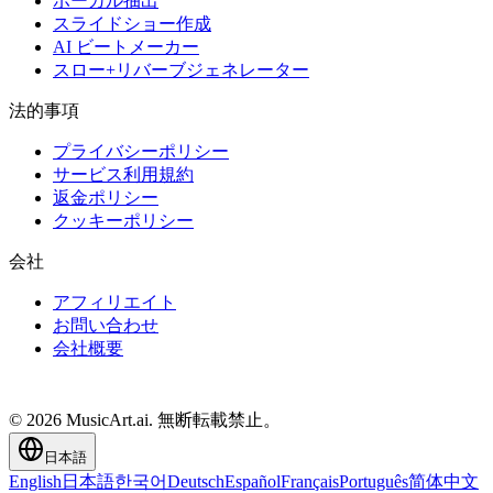
ボーカル抽出
スライドショー作成
AI ビートメーカー
スロー+リバーブジェネレーター
法的事項
プライバシーポリシー
サービス利用規約
返金ポリシー
クッキーポリシー
会社
アフィリエイト
お問い合わせ
会社概要
© 2026 MusicArt.ai. 無断転載禁止。
日本語
English
日本語
한국어
Deutsch
Español
Français
Português
简体中文