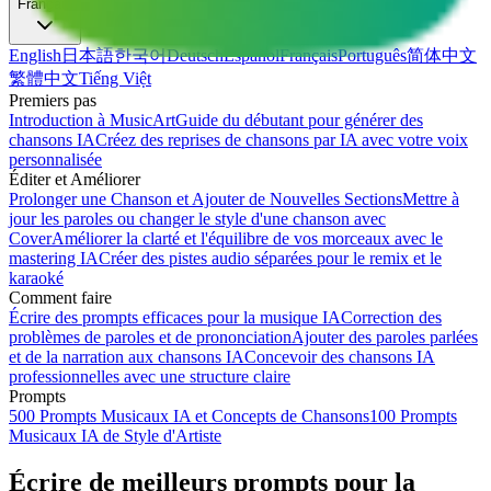
Français
English
日本語
한국어
Deutsch
Español
Français
Português
简体中文
繁體中文
Tiếng Việt
Premiers pas
Introduction à MusicArt
Guide du débutant pour générer des
chansons IA
Créez des reprises de chansons par IA avec votre voix
personnalisée
Éditer et Améliorer
Prolonger une Chanson et Ajouter de Nouvelles Sections
Mettre à
jour les paroles ou changer le style d'une chanson avec
Cover
Améliorer la clarté et l'équilibre de vos morceaux avec le
mastering IA
Créer des pistes audio séparées pour le remix et le
karaoké
Comment faire
Écrire des prompts efficaces pour la musique IA
Correction des
problèmes de paroles et de prononciation
Ajouter des paroles parlées
et de la narration aux chansons IA
Concevoir des chansons IA
professionnelles avec une structure claire
Prompts
500 Prompts Musicaux IA et Concepts de Chansons
100 Prompts
Musicaux IA de Style d'Artiste
Écrire de meilleurs prompts pour la