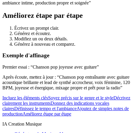
ambiance intime, production propre et soignée”
Améliorez étape par étape
Écrivez un prompt clair.
Générez et écoutez.
Modifiez un ou deux détails.
Générez à nouveau et comparez.
Exemple d'affinage
Premier essai : “Chanson pop joyeuse avec guitare”
Après écoute, mettez à jour : “Chanson pop entraînante avec guitare
acoustique brillante et lead de synthé accrocheur, voix féminine, 120
BPM, joyeuse et énergique, mixage propre et prêt pour la radio”
Incluez les éléments clés
Soyez précis sur le genre et le style
Décrivez
clairement les instruments
Donnez des indications vocales
claires
Définissez le tempo et l'ambiance
Ajoutez de simples notes de
production
Améliorez étape par étape
IA Creation Musique