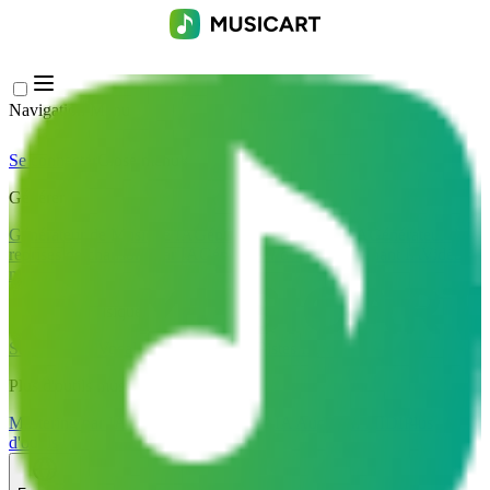
Navigation Menu
Se connecter
Close menu
×
Générer
Générateur de Musique IA
Générateur de Paroles IA
Générateur de
reprises de chansons par IA
Générateur de Voix de Chant IA
Vidéo
musicale IA
Édition de musique
Suppresseur Vocal AI
Séparateur de Pistes IA
Plus d'outils musicaux
Mastering par IA
Séquenceur MIDI IA
IA Audio en MIDI
Plus
d'outils