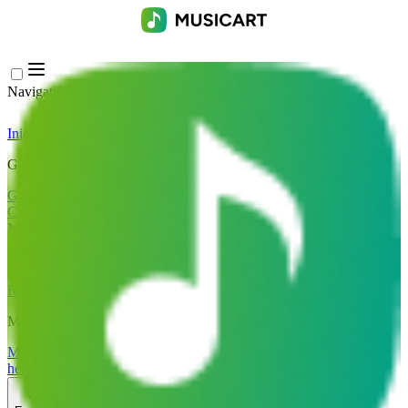
Navigation Menu
Iniciar sesión
Close menu
×
Generar
Generador de Música IA
Generador de Letras IA
Generador de
Covers de Canciones con IA
Generador de Voz de Canto IA
Video
Musical IA
Edición de música
Removedor de Vocales AI
Separador de Pistas IA
Más herramientas de música
Masterización con IA
Editor MIDI con IA
IA Audio a MIDI
Más
herramientas