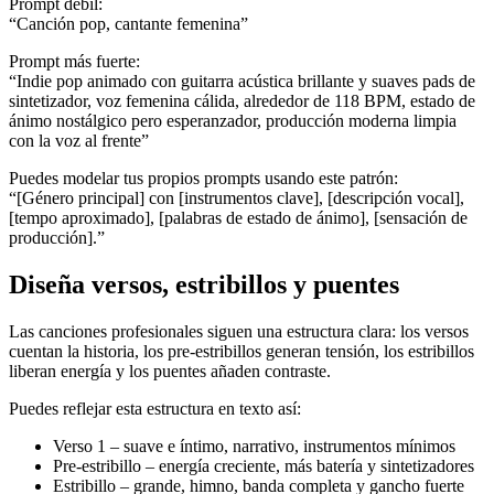
Prompt débil:
“Canción pop, cantante femenina”
Prompt más fuerte:
“Indie pop animado con guitarra acústica brillante y suaves pads de
sintetizador, voz femenina cálida, alrededor de 118 BPM, estado de
ánimo nostálgico pero esperanzador, producción moderna limpia
con la voz al frente”
Puedes modelar tus propios prompts usando este patrón:
“[Género principal] con [instrumentos clave], [descripción vocal],
[tempo aproximado], [palabras de estado de ánimo], [sensación de
producción].”
Diseña versos, estribillos y puentes
Las canciones profesionales siguen una estructura clara: los versos
cuentan la historia, los pre-estribillos generan tensión, los estribillos
liberan energía y los puentes añaden contraste.
Puedes reflejar esta estructura en texto así:
Verso 1 – suave e íntimo, narrativo, instrumentos mínimos
Pre-estribillo – energía creciente, más batería y sintetizadores
Estribillo – grande, himno, banda completa y gancho fuerte