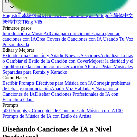
Español
English
日本語
한국어
Deutsch
Español
Français
Português
简体中文
繁體中文
Tiếng Việt
Primeros pasos
Introducción a MusicArt
Guía para principiantes para generar
canciones con IA
Crea Covers de Canciones con IA Usando Tu Voz
Personalizada
Editar y Mejorar
Extender una Canción y Añadir Nuevas Secciones
Actualizar Letras
o Cambiar el Estilo de la Canción con Cover
Mejorar la claridad y el
equilibrio de la canción con masterización AI
Crear Pistas Musicales
Separadas para Remix y Karaoke
Cómo Hacer
Escribir Prompts Efectivos para Música con IA
Corregir problemas
de letras y pronunciación
Añadir Voz Hablada y Narración a
Canciones de IA
Diseñar Canciones Profesionales de IA con
Estructura Clara
Prompts
500 Prompts y Conceptos de Canciones de Música con IA
100
Prompts de Música de IA con Estilo de Artista
Diseñando Canciones de IA a Nivel