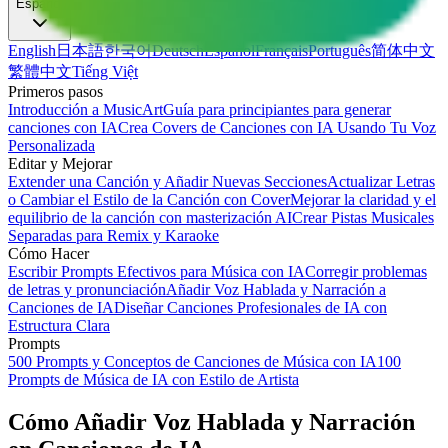
Español
English
日本語
한국어
Deutsch
Español
Français
Português
简体中文
繁體中文
Tiếng Việt
Primeros pasos
Introducción a MusicArt
Guía para principiantes para generar
canciones con IA
Crea Covers de Canciones con IA Usando Tu Voz
Personalizada
Editar y Mejorar
Extender una Canción y Añadir Nuevas Secciones
Actualizar Letras
o Cambiar el Estilo de la Canción con Cover
Mejorar la claridad y el
equilibrio de la canción con masterización AI
Crear Pistas Musicales
Separadas para Remix y Karaoke
Cómo Hacer
Escribir Prompts Efectivos para Música con IA
Corregir problemas
de letras y pronunciación
Añadir Voz Hablada y Narración a
Canciones de IA
Diseñar Canciones Profesionales de IA con
Estructura Clara
Prompts
500 Prompts y Conceptos de Canciones de Música con IA
100
Prompts de Música de IA con Estilo de Artista
Cómo Añadir Voz Hablada y Narración