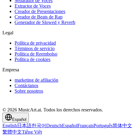
Separador de Voces
Extractor de Voces
Creador de Presentaciones
Creador de Beats de Rap
Generador de Slowed y Reverb
Legal
Política de privacidad
Términos de servicio
Política de Reembolso
Política de cookies
Empresa
marketing de afiliación
Contáctanos
Sobre nosotros
© 2026 MusicArt.ai. Todos los derechos reservados.
Español
English
日本語
한국어
Deutsch
Español
Français
Português
简体中文
繁體中文
Tiếng Việt