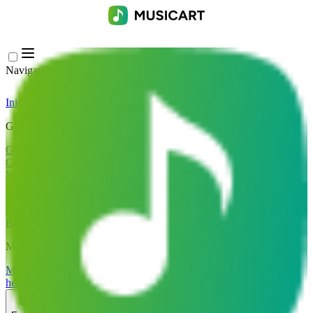
Navigation Menu
Iniciar sesión
Close menu
×
Generar
Generador de Música IA
Generador de Letras IA
Generador de
Covers de Canciones con IA
Generador de Voz de Canto IA
Video
Musical IA
Edición de música
Removedor de Vocales AI
Separador de Pistas IA
Más herramientas de música
Masterización con IA
Editor MIDI con IA
IA Audio a MIDI
Más
herramientas