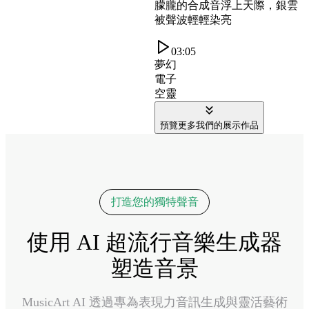
朦朧的合成音浮上天際，銀雲
被聲波輕輕染亮
03:05
夢幻
電子
空靈
預覽更多我們的展示作品
打造您的獨特聲音
使用 AI 超流行音樂生成器
塑造音景
MusicArt AI 透過專為表現力音訊生成與靈活藝術