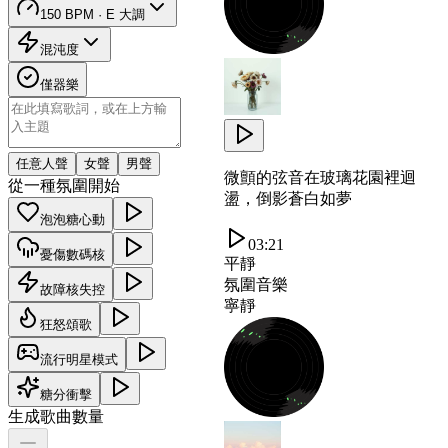
150 BPM · E 大調
混沌度
僅器樂
任意人聲
女聲
男聲
微顫的弦音在玻璃花園裡迴
從一種氛圍開始
盪，倒影蒼白如夢
泡泡糖心動
03:21
憂傷數碼核
平靜
氛圍音樂
故障核失控
寧靜
狂怒頌歌
流行明星模式
糖分衝擊
生成歌曲數量