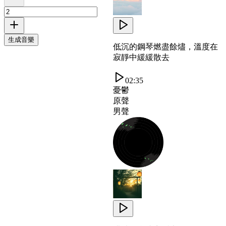
生成音樂
低沉的鋼琴燃盡餘燼，溫度在
寂靜中緩緩散去
02:35
憂鬱
原聲
男聲