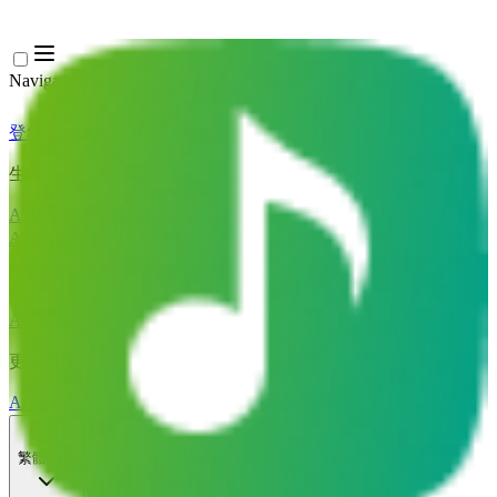
Navigation Menu
登錄
Close menu
×
生成
AI音樂生成器
AI歌詞生成器
AI歌曲翻唱產生器
AI歌聲產生器
AI音樂影片
音樂編輯
AI人聲去除器
AI音軌分離
更多音樂工具
AI母帶處理
AI MIDI編輯器
AI 音訊轉MIDI
更多工具
繁體中文