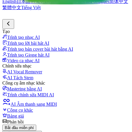
English
日本語
한국어
Deutsch
Español
Français
Português
简体中文
繁體中文
Tiếng Việt
Tạo
Trình tạo nhạc AI
Trình tạo lời bài hát AI
Trình tạo bản cover bài hát bằng AI
Trình tạo Giọng hát AI
Video ca nhạc AI
Chỉnh sửa nhạc
AI Vocal Remover
AI Tách Stem
Công cụ âm nhạc khác
Mastering bằng AI
Trình chỉnh sửa MIDI AI
AI Âm thanh sang MIDI
Công cụ khác
Bảng giá
Phản hồi
Bắt đầu miễn phí