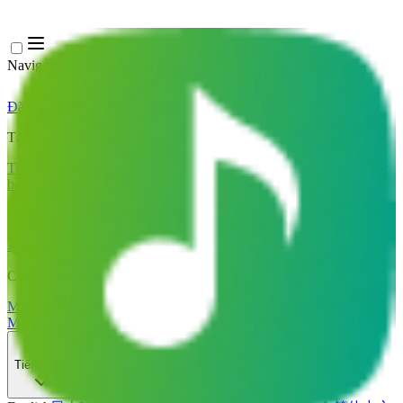
Navigation Menu
Đăng nhập
Close menu
×
Tạo
Trình tạo nhạc AI
Trình tạo lời bài hát AI
Trình tạo bản cover bài hát
bằng AI
Trình tạo Giọng hát AI
Video ca nhạc AI
Chỉnh sửa nhạc
AI Vocal Remover
AI Tách Stem
Công cụ âm nhạc khác
Mastering bằng AI
Trình chỉnh sửa MIDI AI
AI Âm thanh sang
MIDI
Công cụ khác
Tiếng Việt