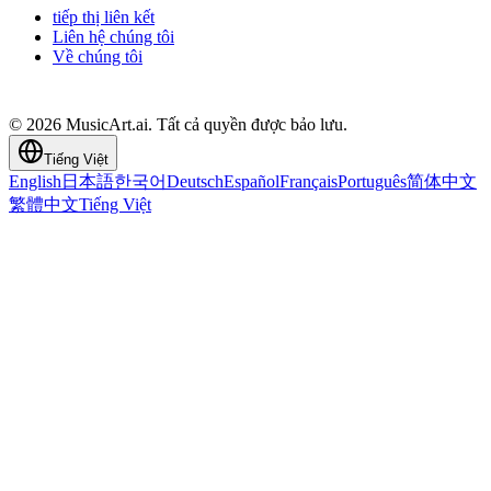
tiếp thị liên kết
Liên hệ chúng tôi
Về chúng tôi
© 2026 MusicArt.ai. Tất cả quyền được bảo lưu.
Tiếng Việt
English
日本語
한국어
Deutsch
Español
Français
Português
简体中文
繁體中文
Tiếng Việt