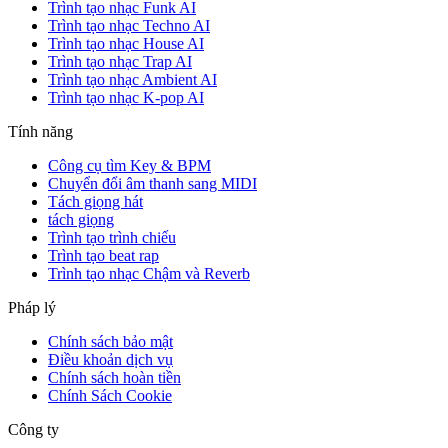
Trình tạo nhạc Funk AI
Trình tạo nhạc Techno AI
Trình tạo nhạc House AI
Trình tạo nhạc Trap AI
Trình tạo nhạc Ambient AI
Trình tạo nhạc K-pop AI
Tính năng
Công cụ tìm Key & BPM
Chuyển đổi âm thanh sang MIDI
Tách giọng hát
tách giọng
Trình tạo trình chiếu
Trình tạo beat rap
Trình tạo nhạc Chậm và Reverb
Pháp lý
Chính sách bảo mật
Điều khoản dịch vụ
Chính sách hoàn tiền
Chính Sách Cookie
Công ty