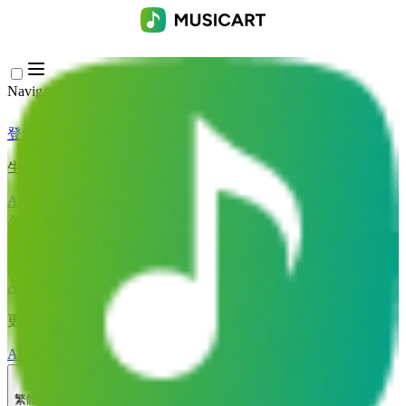
Navigation Menu
登錄
Close menu
×
生成
AI音樂生成器
AI歌詞生成器
AI歌曲翻唱產生器
AI歌聲產生器
AI音樂影片
音樂編輯
AI人聲去除器
AI音軌分離
更多音樂工具
AI母帶處理
AI MIDI編輯器
AI 音訊轉MIDI
更多工具
繁體中文