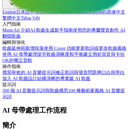
English
日本語
한국어
Deutsch
Español
Français
Português
简体中文
繁體中文
Tiếng Việt
入門指南
MusicArt 介紹
AI 歌曲生成新手指南
使用您的專屬聲音創作 AI
翻唱歌曲
編輯與強化
歌曲延伸與新增段落
使用 Cover 功能更新歌詞或更改歌曲風格
使用 AI 母帶處理提升歌曲清晰度和平衡
建立用於混音與卡拉
OK的獨立音軌
操作指南
撰寫有效的 AI 音樂提示詞
修正歌詞與發音問題
將口白與旁白
加入 AI 歌曲
設計結構清晰的專業級 AI 歌曲
提示詞
500 個 AI 音樂提示詞與歌曲構思
100 種藝術家風格 AI 音樂提
示詞
AI 母帶處理工作流程
簡介