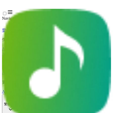
Navigation Menu
登錄
Close menu
×
生成
AI音樂生成器
AI歌詞生成器
AI歌曲翻唱產生器
AI歌聲產生器
AI音樂影片
音樂編輯
AI人聲去除器
AI音軌分離
更多音樂工具
AI母帶處理
AI MIDI編輯器
AI 音訊轉MIDI
更多工具
繁體中文