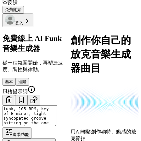
反饋
免費開始
登入
免費線上 AI Funk
創作你自己的
音樂生成器
放克音樂生成
從一種氛圍開始，再塑造速
器曲目
度、調性與律動。
基本
進階
風格提示詞
用AI輕鬆創作獨特、動感的放
進階功能
克節拍