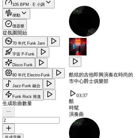
105 BPM · E 小調
律動
僅器樂
從氛圍開始
70 年代 Funk Jam
宇宙 P-Funk
Disco Funk
酷炫的吉他即興演奏在時尚的
80 年代 Electro-Funk
市中心爵士俱樂部
Jazz-Funk 融合
03:37
Funk Rock 推進
酷
生成歌曲數量
時髦
演奏曲
生成音樂