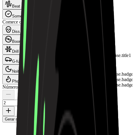
Beat
Somente instrumental
Comece com uma atmosfera
Diss de trap sombrio
Boom bap dos anos 90
Drill britânico
Landing.RapBeatShowcase.title1
G-funk da Costa Oeste
02:25
Noite de emo rap
Landing.RapBeatShowcase.badge
Landing.RapBeatShowcase.badge
Phonk de Memphis
Landing.RapBeatShowcase.badge
Número de músicas a gerar
Gerar música