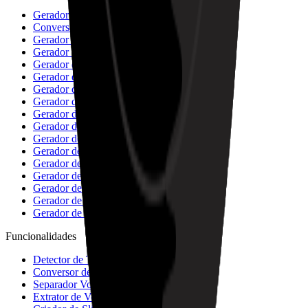
Gerador de rap de IA
Conversor Lofi IA
Gerador de Pop IA
Gerador de Rock IA
Gerador de Jazz IA
Gerador de EDM IA
Gerador de R&B IA
Gerador de Blues IA
Gerador de Folk IA
Gerador de Metal IA
Gerador de Música Punk
Gerador de Música Funk
Gerador de Música Techno
Gerador de Música House
Gerador de Música Trap
Gerador de Música Ambiente
Gerador de Música K-pop
Funcionalidades
Detector de Tom e BPM
Conversor de áudio para MIDI
Separador Vocal
Extrator de Vocal