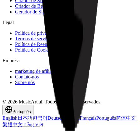
Criador de Slideshow
Criador de Beats de Rap
Gerador de Slowed e Reverb
Legal
Política de privacidade
Termos de serviço
Política de Reembolso
Política de Cookies
Empresa
marketing de afiliados
Contate-nos
Sobre nós
© 2026 MusicArt.ai. Todos os direitos reservados.
Português
English
日本語
한국어
Deutsch
Español
Français
Português
简体中文
繁體中文
Tiếng Việt