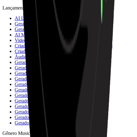
Lançamento Novo
AI Lyrics Studio
Gerador de música rock
Gerador de música disco
AI Mashup Maker
Videoclipe com História
Criador de Vídeos Musicais de Anime e Animação
Criador de House Music
Áudio AI para MIDI
Gerador de Música Hiperpop com IA
Gerador de Mashups de Música com IA
Gerador de Música Cinematográfica com IA
Gerador de Música Shoegaze com IA
Gerador de Música Hardcore Punk com IA
Gerador de Música Rock Indie com IA
Gerador de Música C-Pop com IA
Gerador de Música J-Pop com IA
Gerador de Música Folk Pop com IA
Gerador de Música Rock Clássico por IA
Gerador de Música Vaporwave com IA
Gerador de Música Synthwave com IA
Gênero Musical