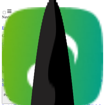
Navigation Menu
Entrar
Close menu
×
Gerar
Gerador de Música IA
Gerador de Letras IA
Gerador de Covers de
Músicas com IA
Gerador de Voz de Canto IA
Vídeo de Música IA
Edição de música
Removedor de Vocais AI
Separador de Stems IA
Mais ferramentas de música
Masterização com IA
Editor MIDI com IA
IA Áudio para MIDI
Mais
ferramentas
Português