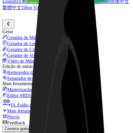
English
日本語
한국어
Deutsch
Español
Français
Português
简体中文
繁體中文
Tiếng Việt
Gerar
Gerador de Música IA
Gerador de Letras IA
Gerador de Covers de Músicas com IA
Gerador de Voz de Canto IA
Vídeo de Música IA
Edição de música
Removedor de Vocais AI
Separador de Stems IA
Mais ferramentas de música
Masterização com IA
Editor MIDI com IA
IA Áudio para MIDI
Mais ferramentas
Preços
Feedback
Comece gratuitamente