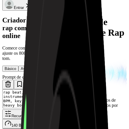
Entrar
Criador de beats de
Criador de
rap com IA grátis
Batidas de Rap
online
com IA
Comece com um subgênero e
ajuste os 808s, hi-hats, tempo e
tom.
Básico
Avançado
Prompt de estilo
Explore alguns exemplos de
música Rap Beat gerados por
nossa IA
Recursos avançados
140 BPM · C Menor