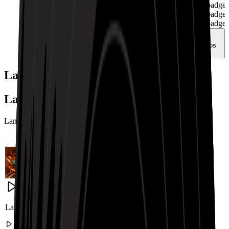
Landing.RapBeatShowcase.badge
Landing.RapBeatShowcase.badge
Landing.RapBeatShowcase.badge
Pré-visualizar mais dos nossos
exemplos
Landing.RapBeatShowcase.tag
Landing.RapBeatShowcase.title
Landing.RapBeatShowcase.description
Landing.RapBeatShowcase.title1