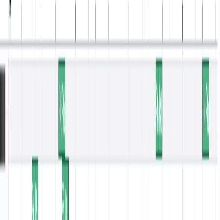
Entrar
Edite sua música com facilidade
Liberte Seu Som com o Editor MIDI IA
MusicArt
MusicArt oferece ferramentas de criação avançadas que tornam a
composição, modelagem e exportação de MIDI sem esforço para
todo criador. Mergulhe em um mundo onde suas ideias musicais
ganham vida com assistência inteligente.