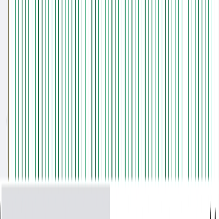
Gerador de Música Shoegaze com IA
Gerador de Música Hardcore Punk com IA
Gerador de Música Rock Indie com IA
Gerador de Música C-Pop com IA
Gerador de Música J-Pop com IA
Gerador de Música Folk Pop com IA
Gerador de Música Rock Clássico por IA
Gerador de Música Vaporwave com IA
Gerador de Música Synthwave com IA
Gênero Musical
Gerador de rap de IA
Conversor Lofi IA
Gerador de Pop IA
Gerador de Rock IA
Gerador de Jazz IA
Gerador de EDM IA
Gerador de R&B IA
Gerador de Blues IA
Gerador de Folk IA
Gerador de Metal IA
Gerador de Música Punk
Gerador de Música Funk
Gerador de Música Techno