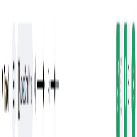
Navigation Menu
Entrar
Close menu
×
Gerar
Gerador de Música IA
Gerador de Letras IA
Gerador de Covers de
Músicas com IA
Gerador de Voz de Canto IA
Vídeo de Música IA
Edição de música
Removedor de Vocais AI
Separador de Stems IA
Mais ferramentas de música
Masterização com IA
Editor MIDI com IA
IA Áudio para MIDI
Mais
ferramentas
Português