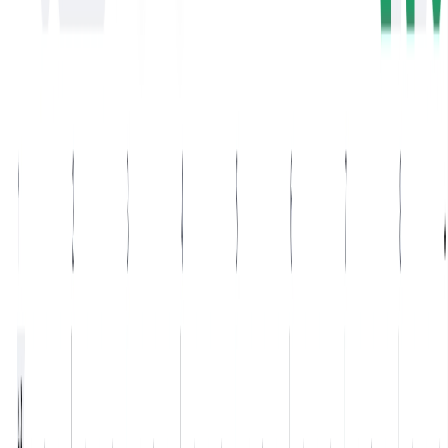
English
日本語
한국어
Deutsch
Español
Français
Português
简体中文
繁體中文
Tiếng Việt
Gerar
Gerador de Música IA
Gerador de Letras IA
Gerador de Covers de Músicas com IA
Gerador de Voz de Canto IA
Vídeo de Música IA
Edição de música
Removedor de Vocais AI
Separador de Stems IA
Mais ferramentas de música
Masterização com IA
Editor MIDI com IA
IA Áudio para MIDI
Mais ferramentas
Preços
Feedback
Comece gratuitamente