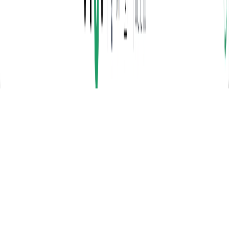
Contate-nos
Sobre nós
© 2026 MusicArt.ai. Todos os direitos reservados.
Português
English
日本語
한국어
Deutsch
Español
Français
Português
简体中文
繁體中文
Tiếng Việt