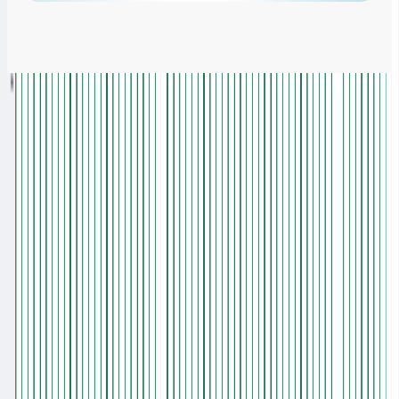
Geração de Música
Gerador de Música IA
Compositor de Canções IA
Gerador de Covers de Músicas com IA
Separador de Stems IA
Lançamento Novo
AI Lyrics Studio
Gerador de música rock
Gerador de música disco
AI Mashup Maker
Videoclipe com História
Criador de Vídeos Musicais de Anime e Animação
Criador de House Music
Áudio AI para MIDI
Gerador de Música Hiperpop com IA
Gerador de Mashups de Música com IA
Gerador de Música Cinematográfica com IA