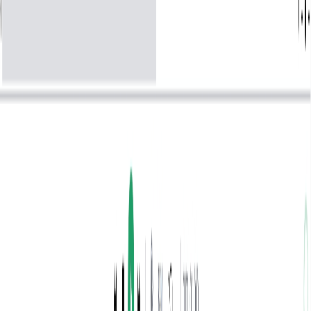
Gerador de Música House
Gerador de Música Trap
Gerador de Música Ambiente
Gerador de Música K-pop
Funcionalidades
Detector de Tom e BPM
Conversor de áudio para MIDI
Separador Vocal
Extrator de Vocal
Criador de Slideshow
Criador de Beats de Rap
Gerador de Slowed e Reverb
Legal
Política de privacidade
Termos de serviço
Política de Reembolso
Política de Cookies
Empresa
marketing de afiliados