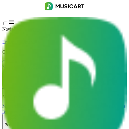
Navigation Menu
Entrar
Close menu
×
Gerar
Gerador de Música IA
Gerador de Letras IA
Gerador de Covers de
Músicas com IA
Gerador de Voz de Canto IA
Vídeo de Música IA
Edição de música
Removedor de Vocais AI
Separador de Stems IA
Mais ferramentas de música
Masterização com IA
Editor MIDI com IA
IA Áudio para MIDI
Mais
ferramentas
Português