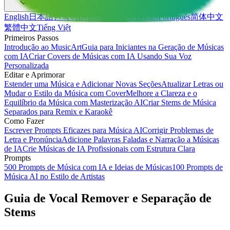
English
日本語
한국어
Deutsch
Español
Français
Português
简体中文
繁體中文
Tiếng Việt
Primeiros Passos
Introdução ao MusicArt
Guia para Iniciantes na Geração de Músicas
com IA
Criar Covers de Músicas com IA Usando Sua Voz
Personalizada
Editar e Aprimorar
Estender uma Música e Adicionar Novas Seções
Atualizar Letras ou
Mudar o Estilo da Música com Cover
Melhore a Clareza e o
Equilíbrio da Música com Masterização AI
Criar Stems de Música
Separados para Remix e Karaokê
Como Fazer
Escrever Prompts Eficazes para Música AI
Corrigir Problemas de
Letra e Pronúncia
Adicione Palavras Faladas e Narração a Músicas
de IA
Crie Músicas de IA Profissionais com Estrutura Clara
Prompts
500 Prompts de Música com IA e Ideias de Músicas
100 Prompts de
Música AI no Estilo de Artistas
Guia de Vocal Remover e Separação de
Stems