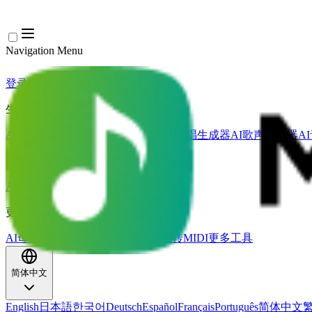
Navigation Menu
登录
Close menu
×
生成
AI音乐生成器
AI歌词生成器
AI歌曲翻唱生成器
AI歌声生成器
A
音乐编辑
AI人声去除器
AI音轨分离
更多音乐工具
AI母带处理
AI MIDI编辑器
AI 音频转MIDI
更多工具
简体中文
English
日本語
한국어
Deutsch
Español
Français
Português
简体中文