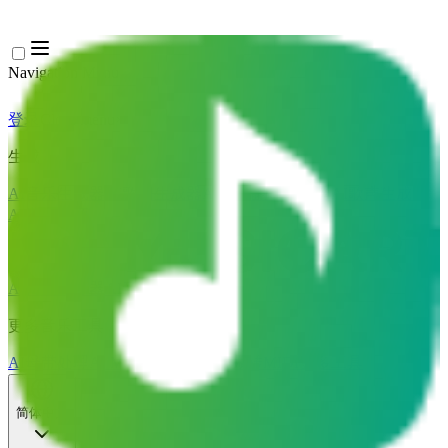
Navigation Menu
登录
Close menu
×
生成
AI音乐生成器
AI歌词生成器
AI歌曲翻唱生成器
AI歌声生成器
AI音乐视频
音乐编辑
AI人声去除器
AI音轨分离
更多音乐工具
AI母带处理
AI MIDI编辑器
AI 音频转MIDI
更多工具
简体中文