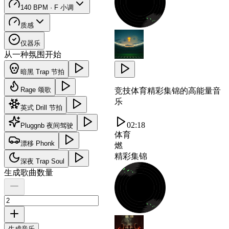
140 BPM · F 小调
质感
仅器乐
从一种氛围开始
暗黑 Trap 节拍
Rage 颂歌
竞技体育精彩集锦的高能量音
乐
英式 Drill 节拍
02:18
Pluggnb 夜间驾驶
体育
漂移 Phonk
燃
精彩集锦
深夜 Trap Soul
生成歌曲数量
生成音乐