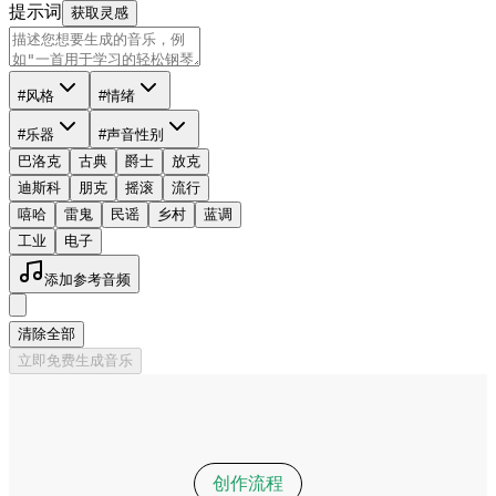
提示词
获取灵感
#风格
#情绪
#乐器
#声音性别
巴洛克
古典
爵士
放克
迪斯科
朋克
摇滚
流行
嘻哈
雷鬼
民谣
乡村
蓝调
工业
电子
添加参考音频
清除全部
立即免费生成音乐
创作流程