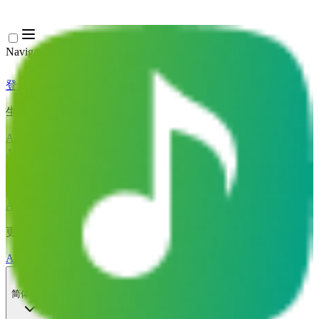
Navigation Menu
登录
Close menu
×
生成
AI音乐生成器
AI歌词生成器
AI歌曲翻唱生成器
AI歌声生成器
AI音乐视频
音乐编辑
AI人声去除器
AI音轨分离
更多音乐工具
AI母带处理
AI MIDI编辑器
AI 音频转MIDI
更多工具
简体中文