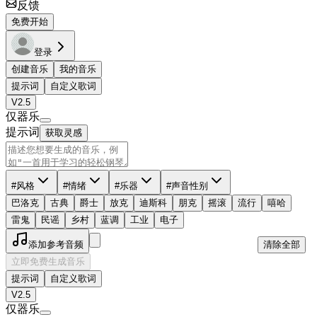
反馈
免费开始
登录
创建音乐
我的音乐
提示词
自定义歌词
V2.5
仅器乐
提示词
获取灵感
#风格
#情绪
#乐器
#声音性别
巴洛克
古典
爵士
放克
迪斯科
朋克
摇滚
流行
嘻哈
雷鬼
民谣
乡村
蓝调
工业
电子
添加参考音频
清除全部
立即免费生成音乐
提示词
自定义歌词
V2.5
仅器乐