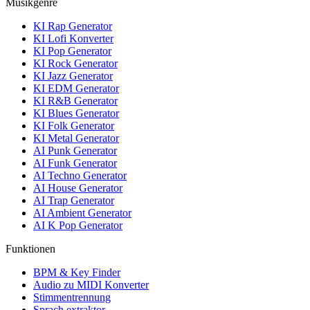
Musikgenre
KI Rap Generator
KI Lofi Konverter
KI Pop Generator
KI Rock Generator
KI Jazz Generator
KI EDM Generator
KI R&B Generator
KI Blues Generator
KI Folk Generator
KI Metal Generator
AI Punk Generator
AI Funk Generator
AI Techno Generator
AI House Generator
AI Trap Generator
AI Ambient Generator
AI K Pop Generator
Funktionen
BPM & Key Finder
Audio zu MIDI Konverter
Stimmentrennung
Sprach extraktor