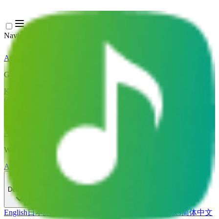
Navigation Menu
Anmelden
Close menu
×
Generieren
KI-Musikgenerator
KI-Textgenerator
KI Song Cover Generator
KI
Gesangsstimmen Generator
KI Musikvideo
Musikbearbeitung
AI Vocal Remover
KI-Stem-Splitter
Weitere Musikwerkzeuge
AI Mastering
AI MIDI Editor
AI Audio zu MIDI
Weitere Tools
Deutsch
English
日本語
한국어
Deutsch
Español
Français
Português
简体中文