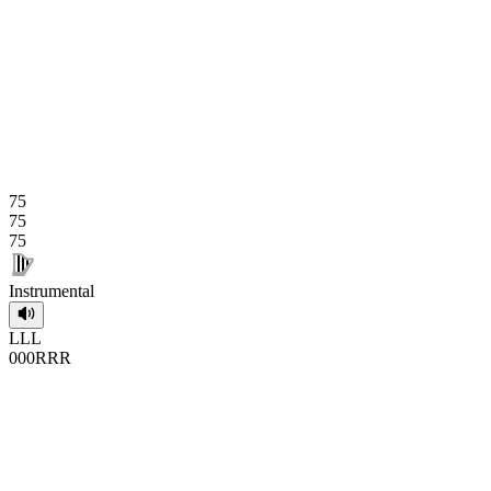
75
75
75
Instrumental
L
L
L
0
0
0
R
R
R