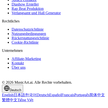
Diashow Ersteller
Rap Beat Produktion
Verlangsamt und Hall Generator
Rechtliches
Datenschutzrichtlinie
Nutzungsbedingungen
Rückerstattungsrichtlinie
Cookie-Richtlinie
Unternehmen
Affiliate-Marketing
Kontakt
Über uns
© 2026 MusicArt.ai. Alle Rechte vorbehalten.
Deutsch
English
日本語
한국어
Deutsch
Español
Français
Português
简体中文
繁體中文
Tiếng Việt