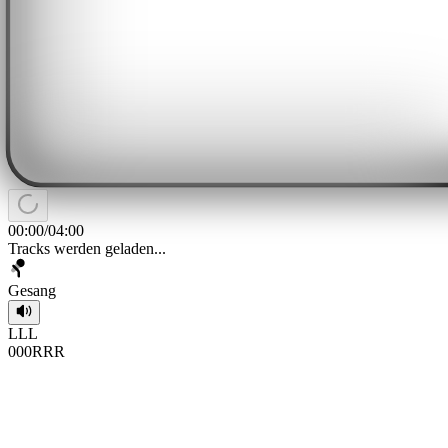
00:00
/
04:00
Tracks werden geladen...
Gesang
L
L
L
0
0
0
R
R
R