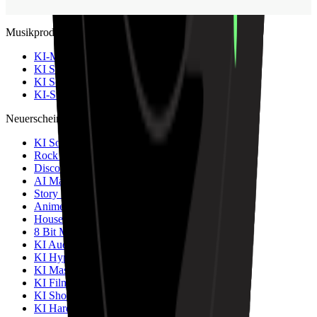
Musikproduktion
KI-Musikgenerator
KI Songwriter
KI Song Cover Generator
KI-Stem-Splitter
Neuerscheinung
KI Songtexte Studio
Rock Musik Generator
Disco Musik Generator
AI Mashup Maker
Story Musikvideo
Anime und Animierte Musikvideo Maker
House Music Maker
8 Bit Musik Generator
KI Audio zu MIDI
KI Hyperpop Musik Generator
KI Mashup Musik Generator
KI Film Musik Generator
KI Shoegaze Musik Generator
KI Hardcore Punk Musik Generator