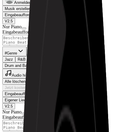
Anmelden
Musik erstellen
Meine Musik
Eingabeaufforderung
Eigener Liedtext
V2.5
Nur Piano
Eingabeaufforderung
#Genre
#Stimmung
#Ambiente
Jazz
R&B
Gospel
OST
Anime
Folk
House
Drum and Bass (D&B)
Emo Rap
Audio hinzufügen
Alle löschen
Jetzt kostenlos Musik generieren
Eingabeaufforderung
Eigener Liedtext
V2.5
Nur Piano
Eingabeaufforderung