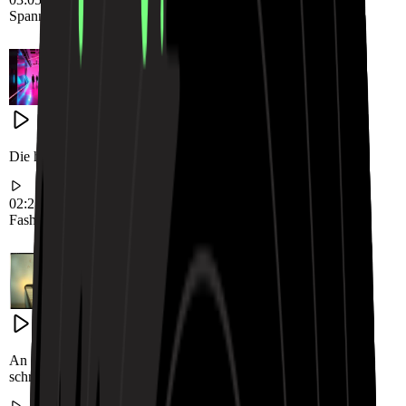
Spannungsaufbau
Dunkle Schatten
Gruselige Atmosphäre
Die hohe Energie einer Modenschau in Mailand.
02:25
Fashion Runway
Hohe Energie
Modelgang
An einem regnerischen Sonntagnachmittag einen Liebesbrief
schreiben.