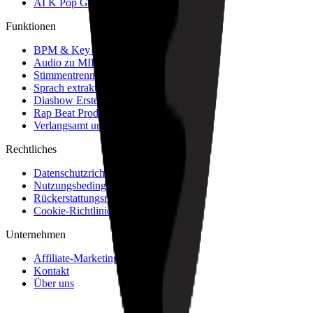
AI K Pop Generator
Funktionen
BPM & Key Finder
Audio zu MIDI Konverter
Stimmentrennung
Sprach extraktor
Diashow Ersteller
Rap Beat Produktion
Verlangsamt und Hall Generator
Rechtliches
Datenschutzrichtlinie
Nutzungsbedingungen
Rückerstattungsrichtlinie
Cookie-Richtlinie
Unternehmen
Affiliate-Marketing
Kontakt
Über uns