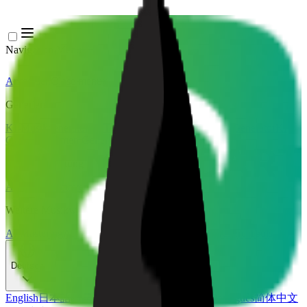
Navigation Menu
Anmelden
Close menu
×
Generieren
KI-Musikgenerator
KI-Textgenerator
KI Song Cover Generator
KI
Gesangsstimmen Generator
KI Musikvideo
Musikbearbeitung
AI Vocal Remover
KI-Stem-Splitter
Weitere Musikwerkzeuge
AI Mastering
AI MIDI Editor
AI Audio zu MIDI
Weitere Tools
Deutsch
English
日本語
한국어
Deutsch
Español
Français
Português
简体中文