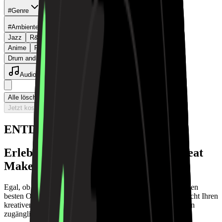
#Genre
#Stimmung
#Ambiente
Jazz
R&B
Gospel
OST
Anime
Folk
House
Drum and Bass (D&B)
Emo Rap
Audio hinzufügen
Alle löschen
Jetzt kostenlos Musik generieren
ENTDECKEN SIE IHREN SOUND
Erleben Sie die Magie eines Piano Beat
Makers
Egal, ob Sie einen kostenlosen Piano Beat Generator oder den
besten Online Piano Beat Maker suchen, MusicArt vereinfacht Ihren
kreativen Prozess und macht Musikproduktion für jedermann
zugänglich.