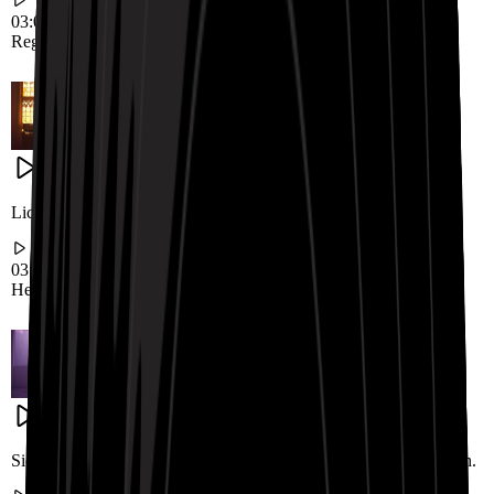
03:09
Regnerischer Sonntag
Liebesbrief
Gemütliche Stimmung
Licht strömt durch Buntglas in eine friedliche Kirche.
03:24
Heiliges Licht
Sonntagmorgen
Seelenvoller Geist
Sich in einem überfüllten Raum isoliert und missverstanden fühlen.