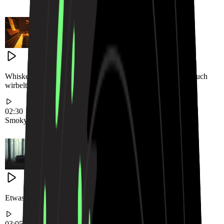
Whiskey in einer dämmrigen Lounge schlürfen, während Rauch
wirbelt.
02:30
Smoky Lounge
Elegante Stimmung
Entspannte Nacht
Etwas lauert im Schatten und wartet darauf, zuzuschlagen.
03:05