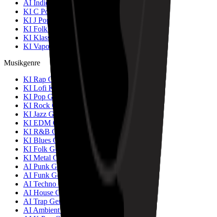
AI Indie Rock Musik Generator
KI C Pop Musik Generator
KI J Pop Musik Generator
KI Folk Pop Musik Generator
KI Klassik Rock Musik Generator
KI Vaporwave Musik Generator
Musikgenre
KI Rap Generator
KI Lofi Konverter
KI Pop Generator
KI Rock Generator
KI Jazz Generator
KI EDM Generator
KI R&B Generator
KI Blues Generator
KI Folk Generator
KI Metal Generator
AI Punk Generator
AI Funk Generator
AI Techno Generator
AI House Generator
AI Trap Generator
AI Ambient Generator