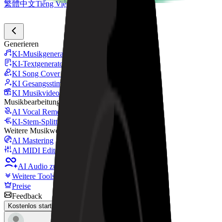
繁體中文
Tiếng Việt
Generieren
KI-Musikgenerator
KI-Textgenerator
KI Song Cover Generator
KI Gesangsstimmen Generator
KI Musikvideo
Musikbearbeitung
AI Vocal Remover
KI-Stem-Splitter
Weitere Musikwerkzeuge
AI Mastering
AI MIDI Editor
AI Audio zu MIDI
Weitere Tools
Preise
Feedback
Kostenlos starten