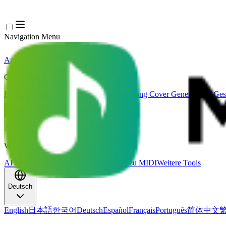
Navigation Menu
Anmelden
Close menu
×
Generieren
KI-Musikgenerator
KI-Textgenerator
KI Song Cover Generator
KI Ges
Musikbearbeitung
AI Vocal Remover
KI-Stem-Splitter
Weitere Musikwerkzeuge
AI Mastering
AI MIDI Editor
AI Audio zu MIDI
Weitere Tools
Deutsch
English
日本語
한국어
Deutsch
Español
Français
Português
简体中文