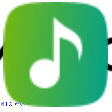
angsstimmen Generator
KI Musikvideo
繁體中文
Tiếng Việt