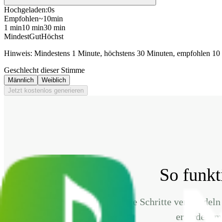
Hochgeladen:
0s
Empfohlen
~10min
1 min
10 min
30 min
Mindest
Gut
Höchst
Hinweis: Mindestens 1 Minute, höchstens 30 Minuten, empfohlen 10
Geschlecht dieser Stimme
Männlich
Weiblich
Jetzt kostenlos generieren
So funkt
Drei intuitive Schritte verwandel
erfordert m