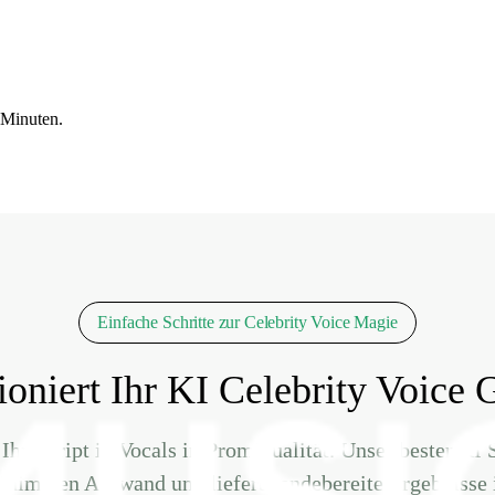
 Minuten.
Einfache Schritte zur Celebrity Voice Magie
ioniert Ihr KI Celebrity Voice 
n Ihr Skript in Vocals in Promiqualität. Unser bester K
inimalen Aufwand und liefert sendebereite Ergebnisse