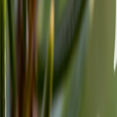
KI Folk Generator
KI Metal Generator
AI Punk Generator
AI Funk Generator
AI Techno Generator
AI House Generator
AI Trap Generator
AI Ambient Generator
AI K Pop Generator
Funktionen
BPM & Key Finder
Audio zu MIDI Konverter
Stimmentrennung
Sprach extraktor
Diashow Ersteller
Rap Beat Produktion
Verlangsamt und Hall Generator
Rechtliches
Datenschutzrichtlinie
Nutzungsbedingungen
Rückerstattungsrichtlinie
Cookie-Richtlinie