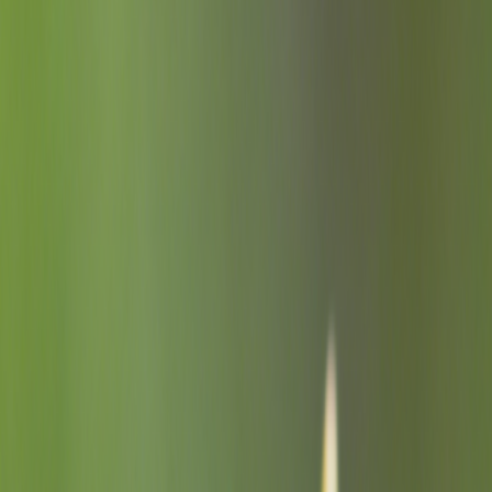
繁體中文
Tiếng Việt
Generieren
KI-Musikgenerator
KI-Textgenerator
KI Song Cover Generator
KI Gesangsstimmen Generator
KI Musikvideo
Musikbearbeitung
AI Vocal Remover
KI-Stem-Splitter
Weitere Musikwerkzeuge
AI Mastering
AI MIDI Editor
AI Audio zu MIDI
Weitere Tools
Preise
Feedback
Kostenlos starten