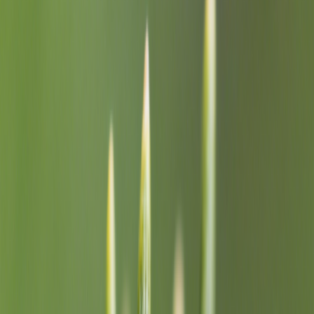
Anmelden
Titel (optional)
Kostenloser KI-
Eingabeaufforderung
Textgenerator
Weitere Einstellungen
Stimmung
Struktur
Stil
Sprache
Jetzt kostenlos generieren
Entdecken Sie einige von KI
generierte Textbeispiele
MusicArt Text Showcase
Sehen Sie, was unser KI Textgenerator
erstellen kann