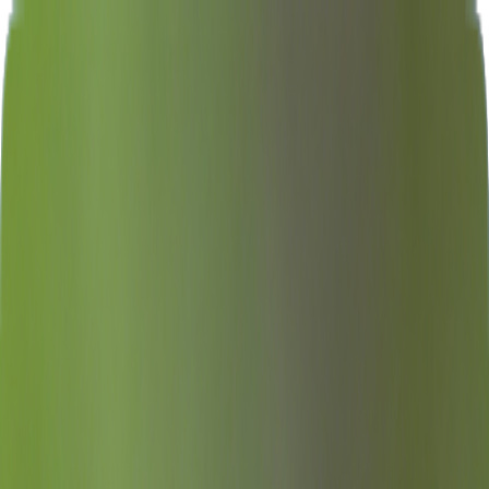
Navigation Menu
Anmelden
Close menu
×
Generieren
KI-Musikgenerator
KI-Textgenerator
KI Song Cover Generator
KI
Gesangsstimmen Generator
KI Musikvideo
Musikbearbeitung
AI Vocal Remover
KI-Stem-Splitter
Weitere Musikwerkzeuge
AI Mastering
AI MIDI Editor
AI Audio zu MIDI
Weitere Tools
Deutsch
English
日本語
한국어
Deutsch
Español
Français
Português
简体中文