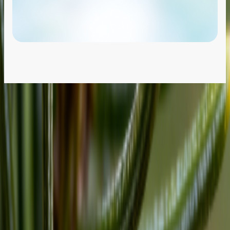
Musikproduktion
KI-Musikgenerator
KI Songwriter
KI Song Cover Generator
KI-Stem-Splitter
Neuerscheinung
KI Songtexte Studio
Rock Musik Generator
Disco Musik Generator
AI Mashup Maker
Story Musikvideo
Anime und Animierte Musikvideo Maker