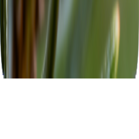
Unternehmen
Affiliate-Marketing
Kontakt
Über uns
© 2026 MusicArt.ai. Alle Rechte vorbehalten.
Deutsch
English
日本語
한국어
Deutsch
Español
Français
Português
简体中文
繁體中文
Tiếng Việt