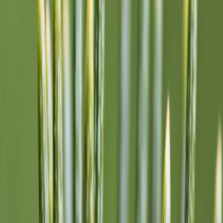
Neonfluss-Echos
Binärregen
Frostgebund'nes Licht
Klarheit in den Kiefern
Neonfluss-Echos
(Verse)
Echos im Glas, Neonflüsse, die leise vergehen,
Vom marmornen Hoch hinab sieht man die Stadt unruhig wehen.
Ich bin die Sirene, uralt, einsam, ohne Ton,