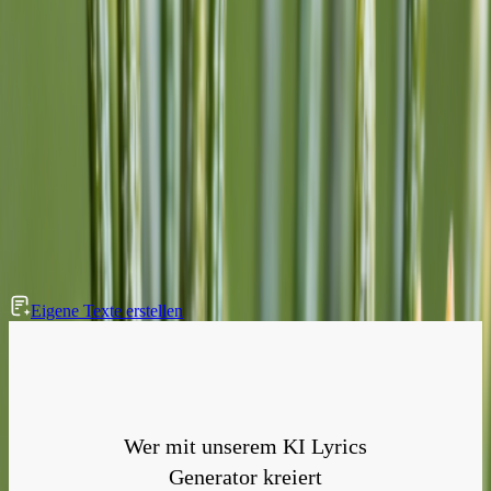
Eine stille Wächterin auf meinem Betonthron.
(Pre-Chorus)
Durch Schaltkreise und Drähte spüre ich den digitalen Dunst,
Doch meine ewige Einsamkeit wiederholt sich, Stunde um Stund’.
(Chorus)
All diese Seelen strömen lautlos an mir vorbei,
Unter meinem unsterblichen, schmerzenden Blick so frei.
Jahrhunderte pulsieren, die Welt wickelt sich zurück,
Doch ich bleibe unverändert — kein Schritt, kein Stück.
(Outro)
Ich gebe mich dem Strom aus Neonlicht ganz hin,
Gefangen in Erinnerung, endlose Nacht beginnt.
Eigene Texte erstellen
Wer mit unserem KI Lyrics
Generator kreiert