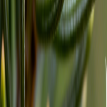
House Music Maker
8 Bit Musik Generator
KI Audio zu MIDI
KI Hyperpop Musik Generator
KI Mashup Musik Generator
KI Film Musik Generator
KI Shoegaze Musik Generator
KI Hardcore Punk Musik Generator
AI Indie Rock Musik Generator
KI C Pop Musik Generator
KI J Pop Musik Generator
KI Folk Pop Musik Generator
KI Klassik Rock Musik Generator
KI Vaporwave Musik Generator
Musikgenre
KI Rap Generator
KI Lofi Konverter
KI Pop Generator
KI Rock Generator
KI Jazz Generator
KI EDM Generator
KI R&B Generator
KI Blues Generator